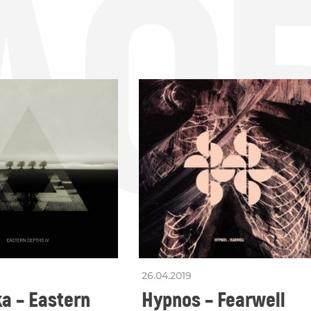
ДО
26.04.2019
a – Eastern
Hypnos – Fearwell