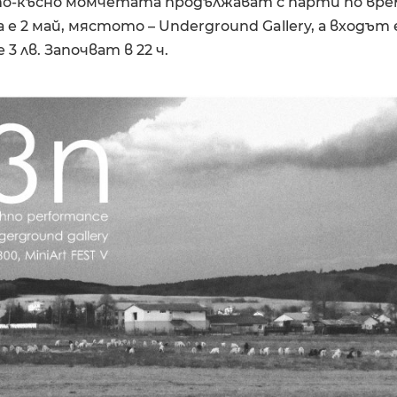
 по-късно момчетата продължават с парти по вре
 е 2 май, мястото – Underground Gallery, а входът 
3 лв. Започват в 22 ч.