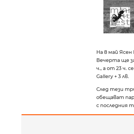
На 8 май Ясен 
Вечерта ще за
ч., а от 23 ч
Gallery + 3 лв.
След тези тр
обещават пар
с последния т