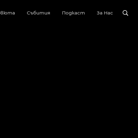
рвюта
Събития
Подкаст
За Нас