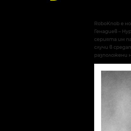
RoboKnob е но
Генадиев – Hyp
серията им па
случи в среда
разположени 