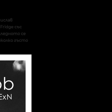
нислав
 Fridge със
следното се
яколко гъсто