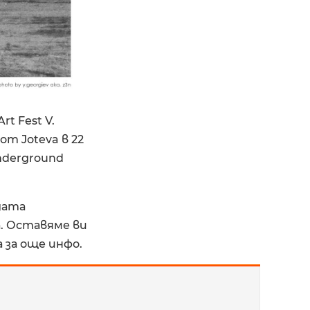
t Fest V.
от Joteva в 22
Underground
дата
. Оставяме ви
 за още инфо.