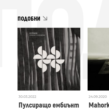
ПО
ПОДОБНИ
30.03.2022
24.09.2020
Пулсиращо ембиънт
Mahork