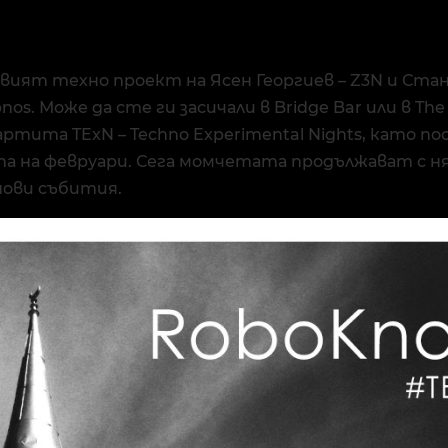
вият техно проект на Ясен Георгиев – Z3N и Ста
nos. Може да сте ги засичали в Bridge Bar или в The
ртита TExN – Techno Experimental Nights, като по
та на февруари. Сега момчетата продължават с н
нови събития.