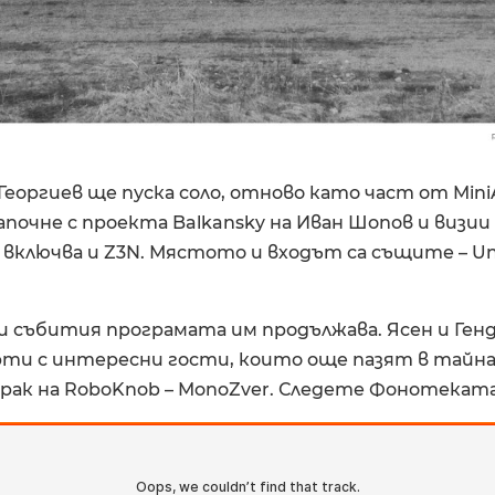
Георгиев ще пуска соло, отново като част от MiniAr
почне с проекта Balkansky на Иван Шопов и визии 
. се включва и Z3N. Мястото и входът са същите – 
и събития програмата им продължава. Ясен и Ген
ти с интересни гости, които още пазят в тайна
рак на RoboKnob – MonoZver. Следете Фонотеката