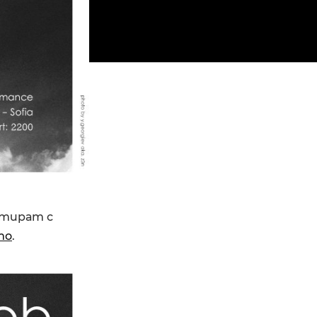
нтират с
то
.