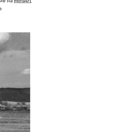
ме на
MiniArt
е