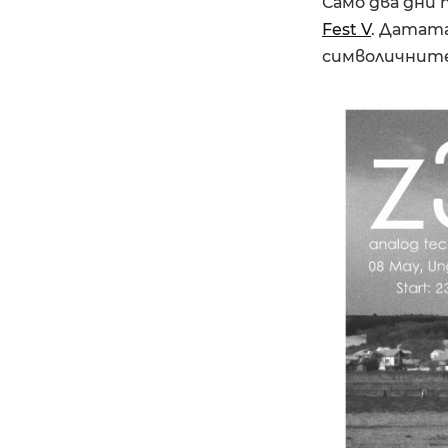
Само два дни
Fest V
. Датата
символичните 