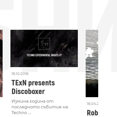
БН
18.10.2018
TExN presents
Discoboxer
Измина година от
18.04.2018
последното събитие на
Roboknob 
Techno ...