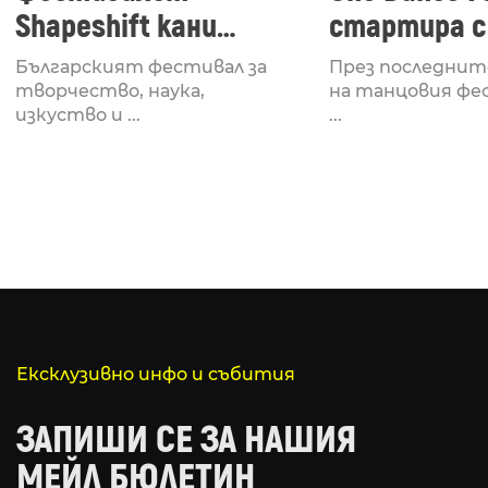
Shapeshift кани
стартира с
Fabrizio Mammarella
Lucid, посв
Българският фестивал за
През последнит
за откриването си
рейв култу
творчество, наука,
на танцовия фе
изкуство и ...
...
Ексклузивно инфо и събития
ЗАПИШИ СЕ ЗА НАШИЯ
МЕЙЛ БЮЛЕТИН