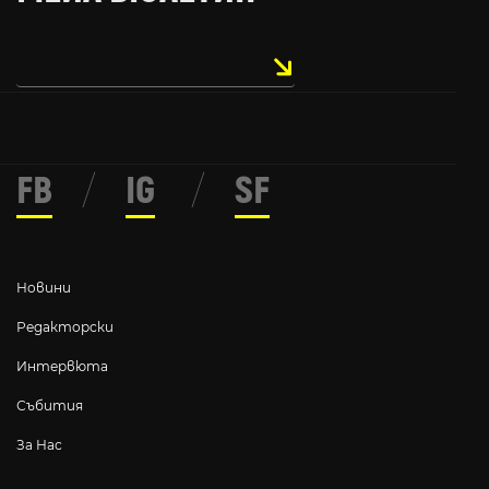
FB
/
IG
/
SF
Новини
Редакторски
Интервюта
Събития
За Нас