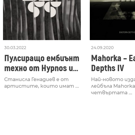
30.03.2022
24.09.2020
Пулсиращо ембиънт
Mahorka – E
техно от Hypnos и
Depths IV
албума
Станисла Генадиев е от
Най-новото изда
Vindictiveness
артистите, които имат ...
лейбъла Mahorka
четвъртата ...