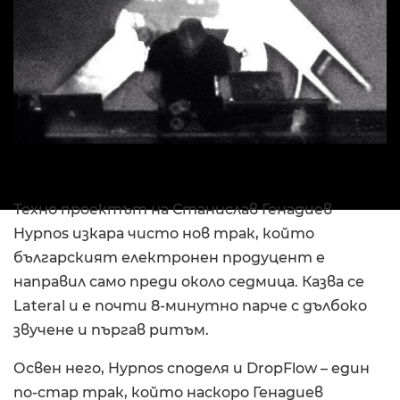
Техно проектът на Станислав Генадиев
Hypnos изкара чисто нов трак, който
българският електронен продуцент е
направил само преди около седмица. Казва се
Lateral и е почти 8-минутно парче с дълбоко
звучене и пъргав ритъм.
Освен него, Hypnos споделя и DropFlow – един
по-стар трак, който наскоро Генадиев