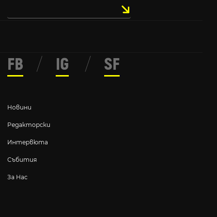
FB
/
IG
/
SF
Новини
Редакторски
Интервюта
Събития
За Нас