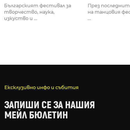
Fabrizio Mammarella
Lucid, посв
Българският фестивал за
През последнит
за откриването си
рейв култу
творчество, наука,
на танцовия фе
изкуство и ...
...
Ексклузивно инфо и събития
ЗАПИШИ СЕ ЗА НАШИЯ
МЕЙЛ БЮЛЕТИН