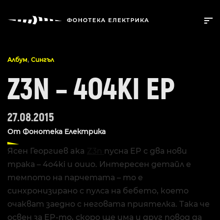
,
Албум
Сингъл
Z3N – 4O4KI EP
27.08.2015
От
Фонотека Електрика
Ясен Георгиев aka
Z3n
пусна EP с два нови
трака – 4o4ki и ouuo. Интересен детайл е
темпото на парчетата – то е
синхронизирано с пулса на бебето, което
очакват заедно с неговата приятелка. Така че
освен за EP-то, скоро ще има и друг повод да