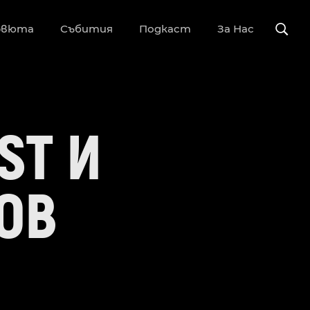
рвюта
Събития
Подкаст
За Нас
OST И
ОВ