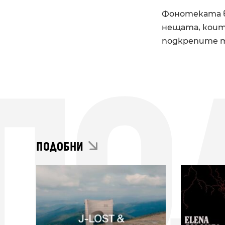
Фонотеката в
нещата, коит
подкрепите т
ПО
ПОДОБНИ