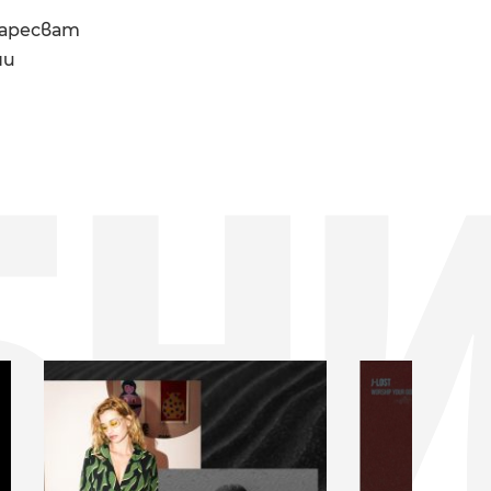
 харесват
ни
БН