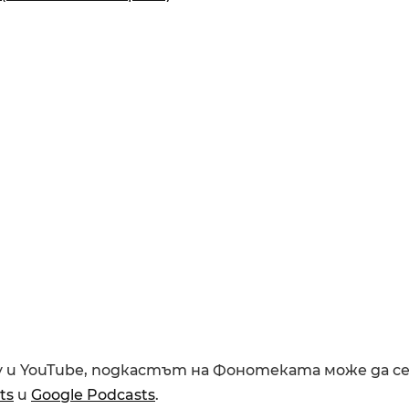
fy и YouTube, подкастът на Фонотеката може да с
ts
и
Google Podcasts
.