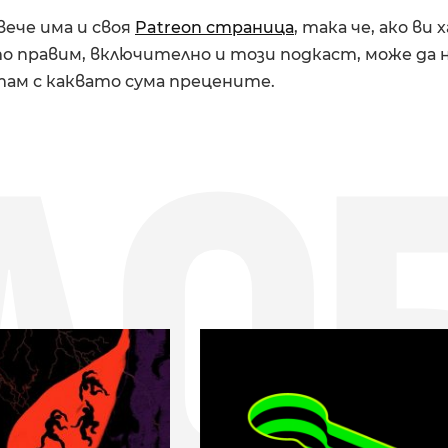
ече има и своя
Patreon страница
, така че, ако ви
о правим, включително и този подкаст, може да 
ам с каквато сума прецените.
ДО