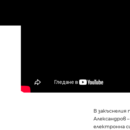
В закъснелия п
Александров 
електронна с