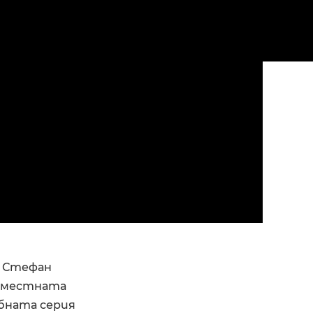
 и Стефан
а местната
бната серия