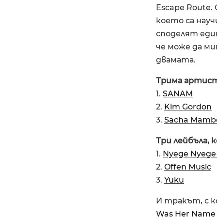
Escape Route.
което са науч
споделят един
че може да ми
двамата.
Трима артист
1.
SANAM
2.
Kim Gordon
3.
Sacha Mamb
Три лейбъла, 
1.
Nyege Nyege
2.
Offen Music
3.
Yuku
И тракът, с к
Was Her Name (