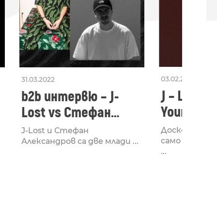
03.02.2020
31.03.2022
J – Lost –
b2b интервю – J-
Your God
Lost vs Стефан
Александров
Доскоро Джу
J-Lost и Стефан
само колекци
Александров са две млади ...
...