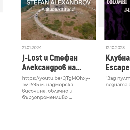
21.01.2024
12.10.2023
J-Lost и Стефан
Клубна
Александров на
Escape
Арката на
отбеляз
https://youtu.be/QTgMOhxy-
"Зад пулт
свободата – Altitude
Elena 
1w 1595 м. надморска
позната с 
височина, облачно и
Attitude
бързопроменливо ...