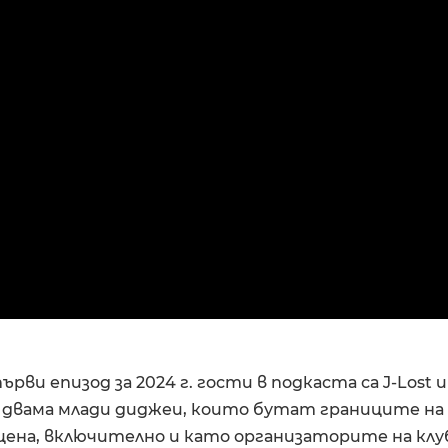
ърви епизод за 2024 г. гости в подкаста са J-Lost
– двама млади диджеи, които бутат границите н
цена, включително и като организаторите на клу