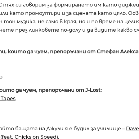
 С тях си говорим за формирането им като диджеи,
или като промоутъри и за сцената като цяло. Осв
 тон музика, не само в края, но и по време на цели
нете през линковете по-долу и да видите какво 
и, които да чуем, препоръчани от Стефан Алекса
o
които да чуем, препоръчани от J-Lost:
 Tapes
ойто бащата на Джули я е будил за училище –
Dave
feat. Chicks on Speed)
.