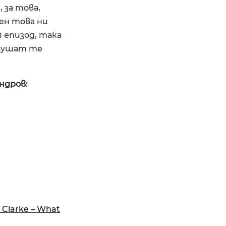
 за това,
ен това ни
я епизод, така
слушат те
ндров:
 Clarke – What