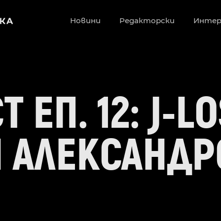
Новини
Редакторски
Инте
 ЕП. 12: J-L
 АЛЕКСАНДР