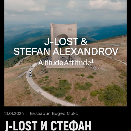
21.01.2024 |
България
Видео
Микс
J-LOST И СТЕФАН