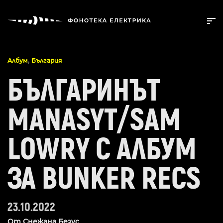
,
Албум
България
БЪЛГАРИНЪТ
MANASYT/SAM
LOWRY С АЛБУМ
ЗА BUNKER RECS
23.10.2022
От
Снежана Безус