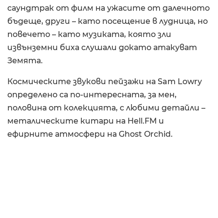
саундтрак от филм на ужасите от далечното
бъдеще, други – като посещение в лудница, но
повечето – като музиката, която зли
извънземни биха слушали докато атакуват
Земята.
Космическите звукови пейзажи на Sam Lowry
определено са по-интересната, за мен,
половина от колекцията, с любими детайли –
металическите китари на Hell.FM и
ефирните атмосфери на Ghost Orchid.