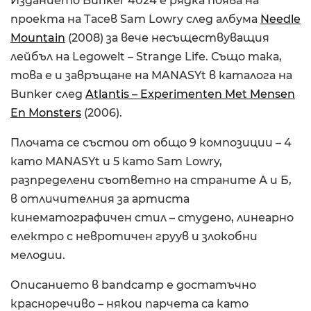
Изданието Bunker 4024 е рядка поява на
проекта на Тасев Sam Lowry след албума
Needle
Mountain
(2008) за вече несъществуващия
лейбъл на Legowelt – Strange Life. Също така,
това е и завръщане на MANASYt в каталога на
Bunker след
Atlantis – Experimenten Met Mensen
En Monsters
(2006).
Плочата се състои от общо 9 композиции – 4
като MANASYt и 5 като Sam Lowry,
разпределени съответно на страните А и Б,
в отличителния за артиста
кинематографичен стил – студено, линеарно
електро с невротичен груув и злокобни
мелодии.
Описанието в bandcamp е достатъчно
красноречиво – някои парчета са като