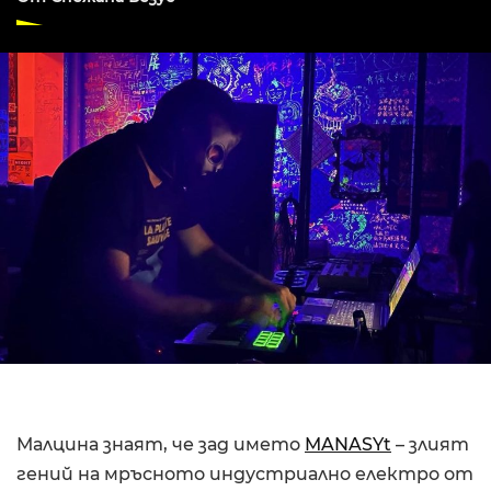
Малцина знаят, че зад името
MANASYt
– злият
гений на мръсното индустриално електро от