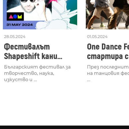
28.05.2024
01.05.2024
Фестивалът
One Dance Fe
Shapeshift кани
стартира с
Fabrizio Mammarella
Lucid, посв
Българският фестивал за
През последнит
за откриването си
рейв култу
творчество, наука,
на танцовия фе
изкуство и ...
...