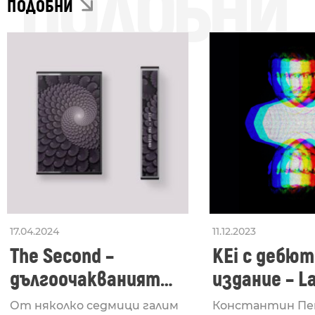
ПОДОБНИ
ПОДОБНИ
17.04.2024
11.12.2023
The Second –
KEi с дебют
дългоочакваният
издание – L
втори албум на scav
Time
От няколко седмици галим
Константин Пе