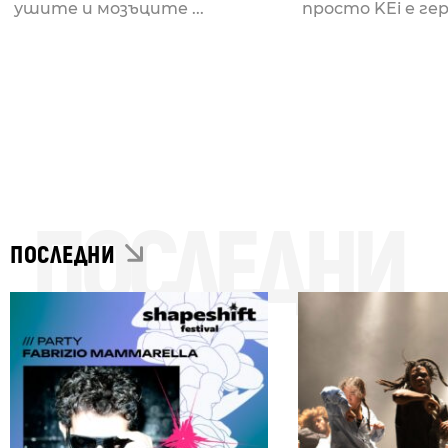
излезе за Mahorka
ушите и мозъците ...
просто KEi е геро
ПОСЛЕДНИ
ПОСЛЕДНИ