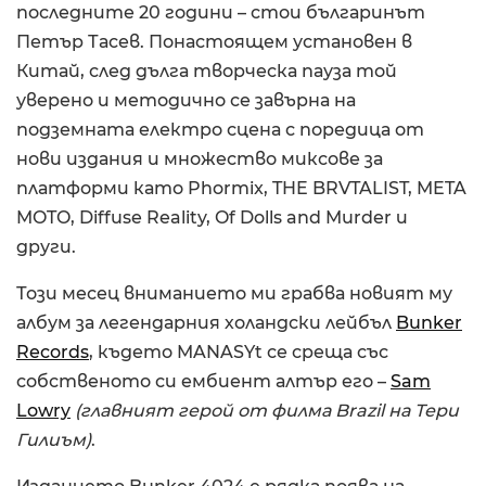
последните 20 години – стои българинът
Петър Тасев. Понастоящем установен в
Китай, след дълга творческа пауза той
уверено и методично се завърна на
подземната електро сцена с поредица от
нови издания и множество миксове за
платформи като Phormix, THE BRVTALIST, META
MOTO, Diffuse Reality, Of Dolls and Murder и
други.
Този месец вниманието ми грабва новият му
албум за легендарния холандски лейбъл
Bunker
Records
, където MANASYt се среща със
собственото си ембиент алтър его –
Sam
Lowry
(главният герой от филма Brazil на Тери
Гилиъм)
.