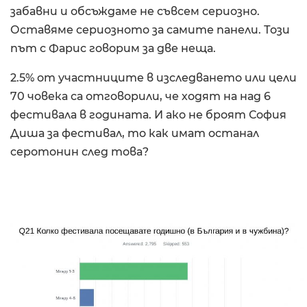
забавни и обсъждаме не съвсем сериозно.
Оставяме сериозното за самите панели. Този
път с Фарис говорим за две неща.
2.5% от участниците в изследването или цели
70 човека са отговорили, че ходят на над 6
фестивала в годината. И ако не броят София
Диша за фестивал, то как имат останал
серотонин след това?