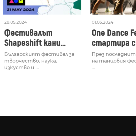
28.05.2024
01.05.2024
Фестивалът
One Dance Fe
Shapeshift кани
стартира с
Fabrizio Mammarella
Lucid, посв
Българският фестивал за
През последнит
за откриването си
рейв култу
творчество, наука,
на танцовия фе
изкуство и ...
...