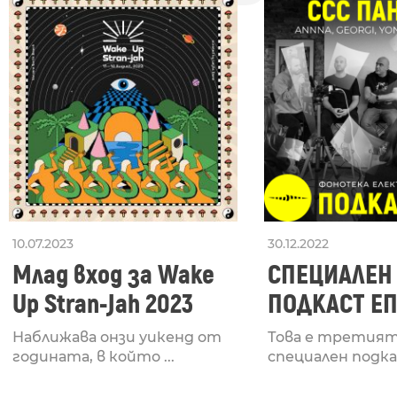
10.07.2023
30.12.2022
Млад вход за Wake
СПЕЦИАЛЕН
Up Stran-Jah 2023
ПОДКАСТ ЕП
CCC ПАНЕЛ 
Наближава онзи уикенд от
Това е третият
годината, в който ...
специален подкас