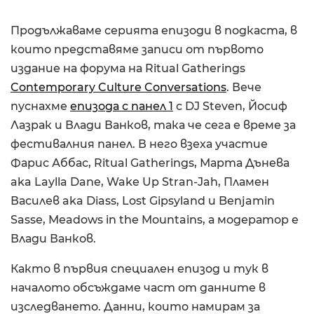
Продължаваме серията епизоди в подкаста, в
които представяме записи от първото
издание на форума на Ritual Gatherings
Contemporary Culture Conversations
. Вече
пуснахме
епизода с панел 1
с DJ Steven, Йосиф
Лазрак и Влади Ванков, така че сега е време за
фестивалния панел. В него взеха участие
Фарис Аббас, Ritual Gatherings, Марта Дънева
aka Laylla Dane, Wake Up Stran-Jah, Пламен
Василев aka Diass, Lost Gipsyland и Benjamin
Sassе, Meadows in the Mountains, а модератор е
Влади Ванков.
Както в първия специален епизод и тук в
началото обсъждаме част от данните в
изследването. Данни, които намирам за