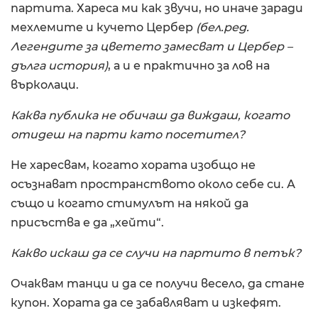
партита. Хареса ми как звучи, но иначе заради
мехлемите и кучето Цербер
(бел.ред.
Легендите за цветето замесват и Цербер –
дълга история)
, а и е практично за лов на
върколаци.
Каква публика не обичаш да виждаш, когато
отидеш на парти като посетител?
Не харесвам, когато хората изобщо не
осъзнават пространството около себе си. А
също и когато стимулът на някой да
присъства е да „хейти“.
Какво искаш да се случи на партито в петък?
Очаквам танци и да се получи весело, да стане
купон. Хората да се забавляват и изкефят.