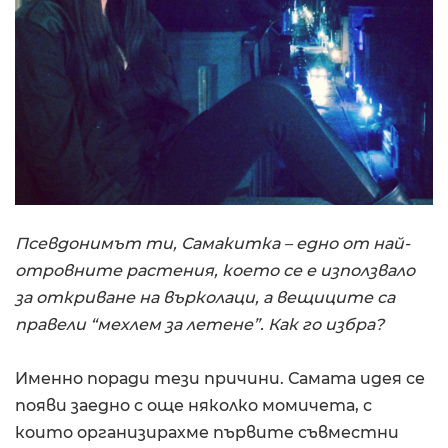
Псевдонимът ти, Самакитка – едно от най-
отровните растения, което се е използвало
за откриване на върколаци, а вещиците са
правели “мехлем за летене”. Как го избра?
Именно поради тези причини. Самата идея се
появи заедно с още няколко момичета, с
които организирахме първите съвместни