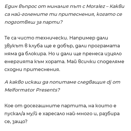
Един въпрос от миналия път с Moralez – Какви
са най-големите ти притеснения, когато се
подготвяш за парти?
Те са чисто технически. Например дали
звукът в клуба ще е добър, дали програмата
няма да блокира. Но и дали ще пренеса изцяло
енергията към хората. Май всички споделяме
сходни притеснения.
А какво искаш да попитаме следващия dj от
Melformator Presents?
Кое от досегашните партита, на които е
пускал/а му/й е харесало най-много и, разбира
се, защо?