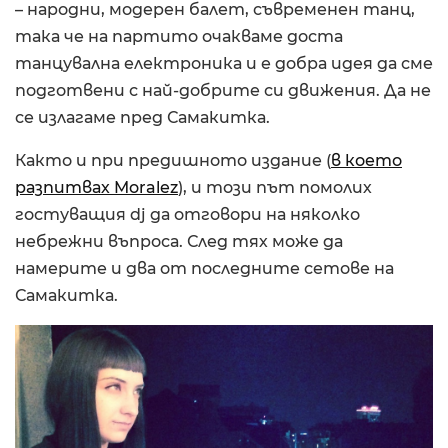
– народни, модерен балет, съвременен танц,
така че на партито очакваме доста
танцувална електроника и е добра идея да сме
подготвени с най-добрите си движения. Да не
се излагаме пред Самакитка.
Както и при предишното издание (
в което
разпитвах Moralez
), и този път помолих
гостуващия dj да отговори на няколко
небрежни въпроса. След тях може да
намерите и два от последните сетове на
Самакитка.