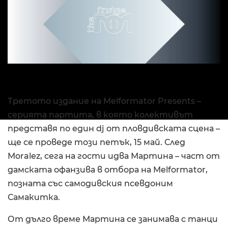
Третото издание на Melformator Presents –
серията партита, в която колективът
представя по един dj от пловдивската сцена –
ще се проведе този петък, 15 май. След
Moralez, сега на гости идва Мартина – част от
дамската офанзива в отбора на Melformator,
позната със самодивския псевдоним
Самакитка.
От дълго време Мартина се занимава с танци