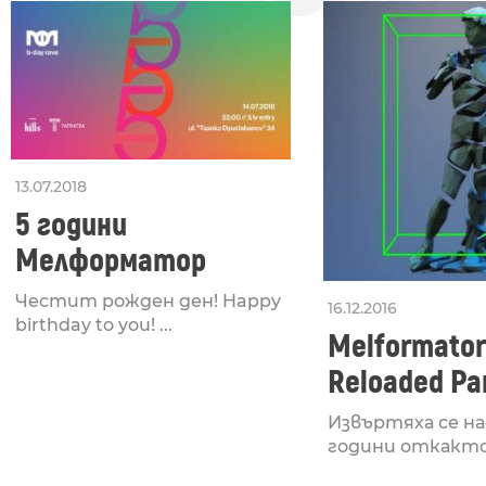
13.07.2018
5 години
Мелформатор
Честит рожден ден! Happy
16.12.2016
birthday to you! ...
Melformator
Reloaded Pa
Извъртяха се н
години откакто в