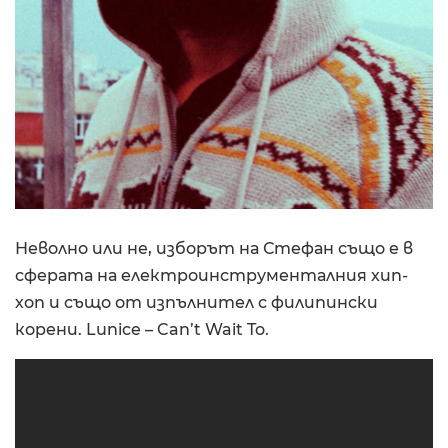
Неволно или не, изборът на Стефан също е в
сферата на електроинструменталния хип-
хоп и също от изпълнител с филипински
корени. Lunice – Can’t Wait To.