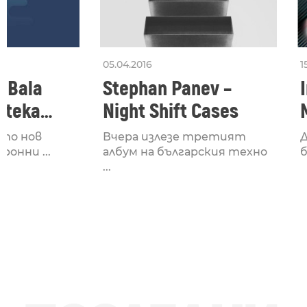
05.04.2016
1
 Bala
Stephan Panev –
oteka
Night Shift Cases
сто нов
Вчера излезе третият
Д
ронни ...
албум на българския техно
б
...