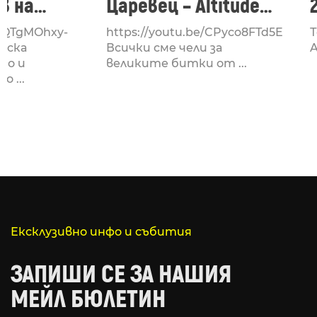
в на
Царевец – Altitude
Attitude
e/QTgMOhxy-
https://youtu.be/CPyco8FTd5E
Т
 Altitude
орска
Всички сме чели за
A
но и
великите битки от ...
 ...
Ексклузивно инфо и събития
ЗАПИШИ СЕ ЗА НАШИЯ
МЕЙЛ БЮЛЕТИН