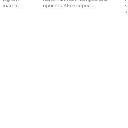
ината ...
просто KEi е герой ...
з