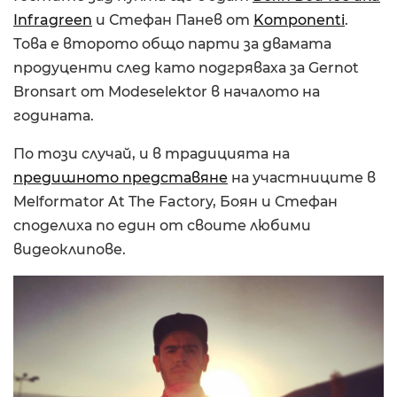
Infragreen
и Стефан Панев от
Komponenti
.
Това е второто общо парти за двамата
продуценти след като подгряваха за Gernot
Bronsart от Modeselektor в началото на
годината.
По този случай, и в традицията на
предишното представяне
на участниците в
Melformator At The Factory, Боян и Стефан
споделиха по един от своите любими
видеоклипове.