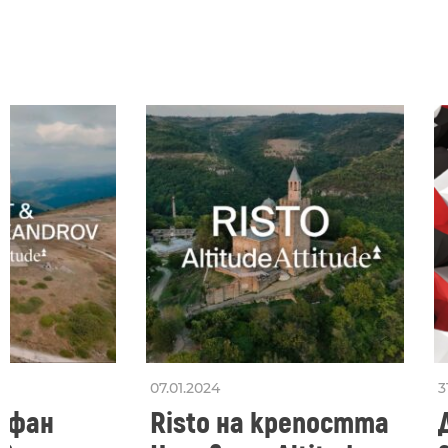
07.01.2024
3
тефан
Risto на крепостта