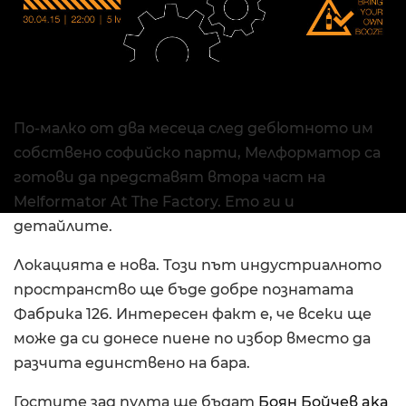
По-малко от два месеца след дебютното им
собствено софийско парти, Мелформатор са
готови да представят втора част на
Melformator At The Factory. Ето ги и
детайлите.
Локацията е нова. Този път индустриалното
пространство ще бъде добре познатата
Фабрика 126. Интересен факт е, че всеки ще
може да си донесе пиене по избор вместо да
разчита единствено на бара.
Гостите зад пулта ще бъдат
Боян Бойчев aka