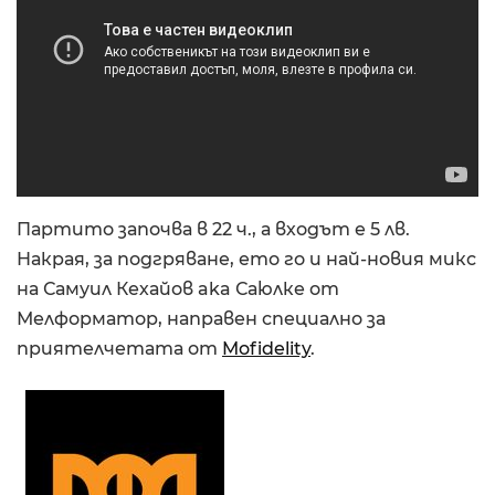
Партито започва в 22 ч., а входът е 5 лв.
Накрая, за подгряване, ето го и най-новия микс
на Самуил Кехайов aka Саюлке от
Мелформатор, направен специално за
приятелчетата от
Mofidelity
.