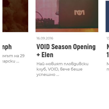
16.09.2016
1
umph
VOID Season Opening
+ Elen
нимът на 29
арски ...
Най-новият пловдивски
M
клуб, VOID, вече беше
п
успешно ...