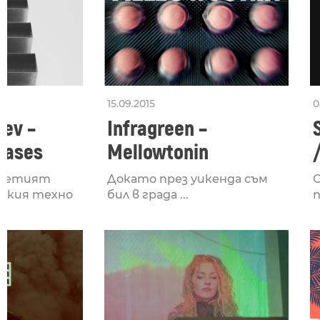
15.09.2015
0
ev –
Infragreen –
 Cases
Mellowtonin
третият
Докато през уикенда съм
О
рския техно
бил в града ...
п