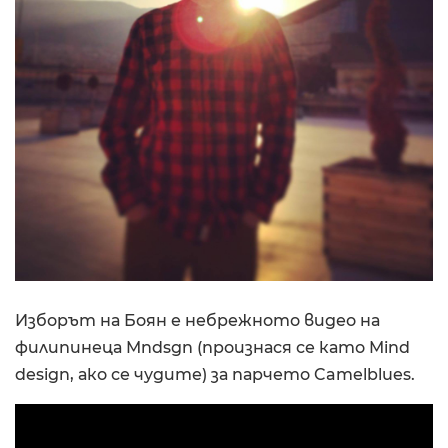
Изборът на Боян е небрежното видео на
филипинеца Mndsgn (произнася се като Mind
design, ако се чудите) за парчето Camelblues.