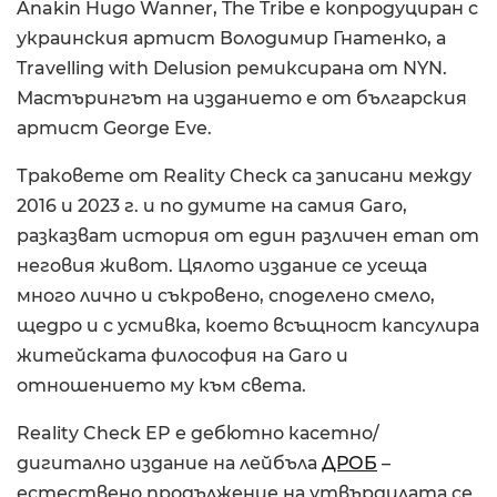
Anakin Hugo Wanner, The Tribe е копродуциран с
украинския артист Володимир Гнатенко, а
Travelling with Delusion ремиксирана от NYN.
Мастърингът на изданието е от българския
артист George Eve.
Траковете от Reality Check са записани между
2016 и 2023 г. и по думите на самия Garo,
разказват история от един различен етап от
неговия живот. Цялото издание се усеща
много лично и съкровено, споделено смело,
щедро и с усмивка, което всъщност капсулира
житейската философия на Garo и
отношението му към света.
Reality Check EP е дебютно касетно/
дигитално издание на лейбъла
ДРОБ
–
естествено продължение на утвърдилата се