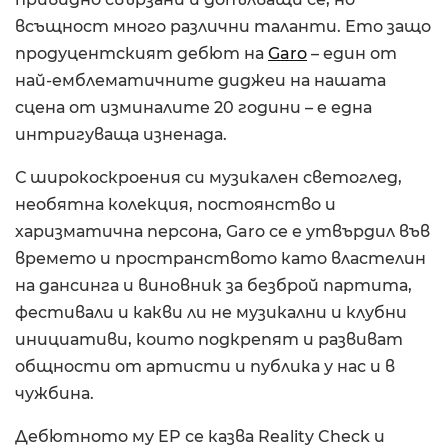
всъщност много различни таланти. Ето защо
продуцентският дебют на
Garo
– един от
най-емблематичните диджеи на нашата
сцена от изминалите 20 години – e една
интригуваща изненада.
С широкоскроения си музикален светоглед,
необятна колекция, постоянство и
харизматична персона, Garo се е утвърдил във
времето и пространството като властелин
на дансинга и виновник за безброй партита,
фестивали и какви ли не музикални и клубни
инициативи, които подкрепят и развиват
общности от артисти и публика у нас и в
чужбина.
Дебютното му EP се казва Reality Check и