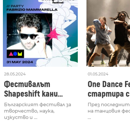
28.05.2024
01.05.2024
Фестивалът
One Dance Fe
Shapeshift кани
стартира с
Fabrizio Mammarella
Lucid, посв
Българският фестивал за
През последнит
за откриването си
рейв култу
творчество, наука,
на танцовия фе
изкуство и ...
...