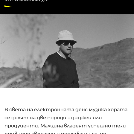
В света на електронната денс музика хората
се делят на две породи – диджеи или
продуценти. Малцина владеят успешно тези
привидно свързани и допълващи се, но