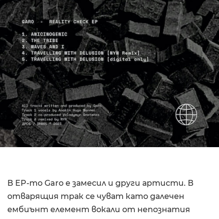
В EP-то Garo е замесил и други артисти. В
отварящия трак се чуват като далечен
ембиънт елемент вокали от непознатия