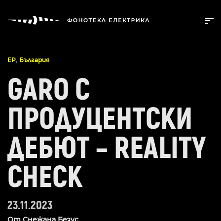
,
EP
България
GARO С
ПРОДУЦЕНТСКИ
ДЕБЮТ – REALITY
CHECK
23.11.2023
От
Снежана Безус