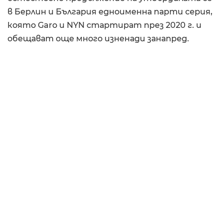
в Берлин и България едноименна парти серия,
която Garo и NYN стартират през 2020 г. и
обещават още много изненади занапред.