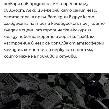
отваря нов прозорец към шарената му
същност. Леки и лежерни като самия него,
петте трака преливат един в друг като
огледалата на трипи калейдоскоп, през който
гледаме сцени от тропическа екскурзия
между небето, морето и гората. Трайбъл
настроение в него се допълва от атмосферни
мелодии, хипнотични перкусии и ритъм,
който маже на приливи и отливи.