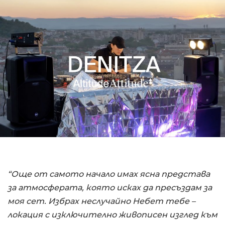
“Още от самото начало имах ясна представа
за атмосферата, която исках да пресъздам за
моя сет. Избрах неслучайно Небет тебе –
локация с изключително живописен изглед към