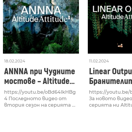
18.02.2024
11.02.2024
ANNNA при Чудните
Linear Outpu
мостове – Altitude
Бранителит
Attitude
Стара Заго
https://youtu.be/oBd64IkHBg
https://youtu.be
Altitude Atti
4 Последното видео от
За новото виде
втория сезон на серията ...
серията ни Altitu