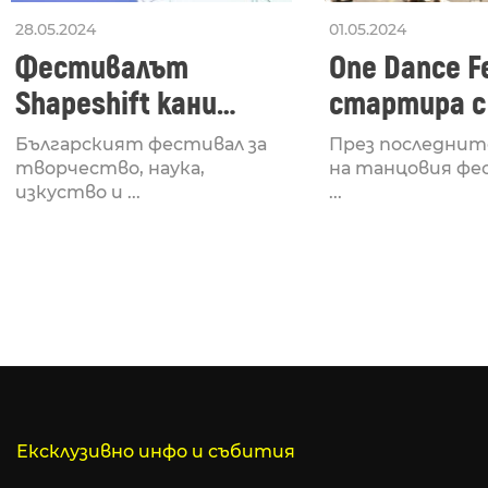
28.05.2024
01.05.2024
Фестивалът
One Dance Fe
Shapeshift кани
стартира с
Fabrizio Mammarella
Lucid, посв
Българският фестивал за
През последнит
за откриването си
рейв култу
творчество, наука,
на танцовия фе
изкуство и ...
...
Ексклузивно инфо и събития