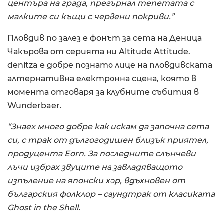
центъра на града, прегърнал тепетата с
малките си къщи с червени покриви.”
Пловдив по залез е фонът за сета на Деница
Чакърова от серията ни Altitude Attitude.
denitza е добре познато лице на пловдивската
алтернативна електронна сцена, която в
момента отговаря за клубните събития в
Wunderbaer.
“Знаех много добре как искам да започна сета
си, с трак от дългогодишен близък приятел,
продуцента Eorn. За последните слънчеви
лъчи избрах звуците на завладяващото
изпъление на японски хор, вдъхновен от
българския фолклор – саундтрак от класиката
Ghost in the Shell.