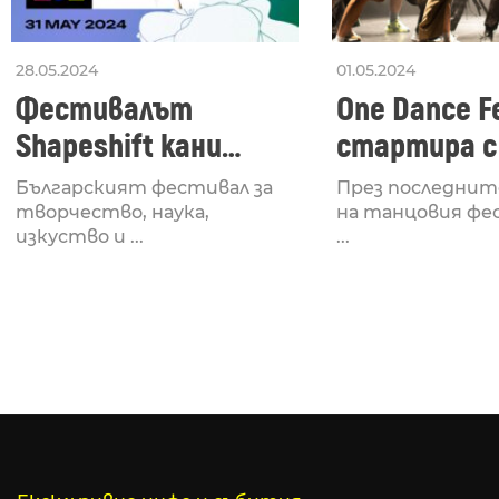
28.05.2024
01.05.2024
Фестивалът
One Dance Fe
Shapeshift кани
стартира с
Fabrizio Mammarella
Lucid, посв
Българският фестивал за
През последнит
за откриването си
рейв култу
творчество, наука,
на танцовия фе
изкуство и ...
...