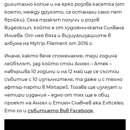
дигитално копие и на ярко розова касетка (от
която, между другото, са останали само пет
бройки). Сега тракът получи и розов
видеоклип, който е от художничката Силвана
Илиева. От нея бяха и визиуализациите в
албума на Mytrip Filament от 2016 г.
Иначе, както вече споменахме, тази година
лейбълът, зад който стои Ангел – Amek –
навършва 10 години и на 12 май ще се състои
събитие с 10 изпълнителя, та даже и с техно
афтър-парти в Mixtape5. Тогава ще излязат и
четири издания – едно от тях ще е общ
проект на Ангел и Етиен Славчев aka Evitceles.
Ето го и
събитието във Facebook
.