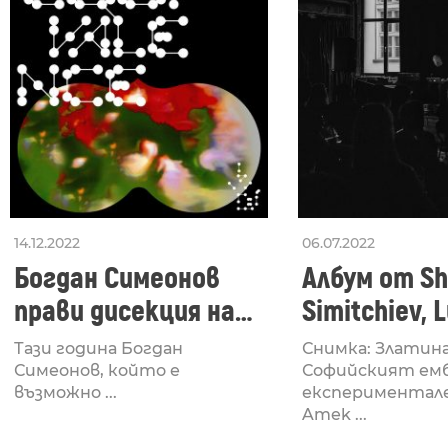
14.12.2022
06.07.2022
Богдан Симеонов
Албум от Sh
прави дисекция на
Simitchiev, 
дебюта си
Palimpsest
Тази година Богдан
Снимка: Златина
Equivalence
Симеонов, който е
Софийският ем
възможно ...
експериментале
Amek ...