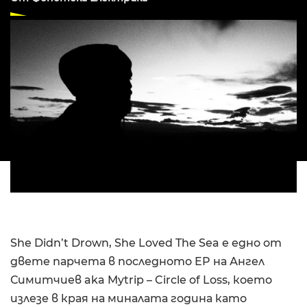
She Didn’t Drown, She Loved The Sea е едно от
двете парчета в последното EP на Ангел
Симитчиев aka Mytrip – Circle of Loss, което
излезе в края на миналата година като