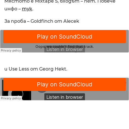
Мястото е Mixtape 5, входът – пет. Повече
инфо –
тук
.
За проба – Goldfinch от Alecek
и Use Less от Georg Hekt.