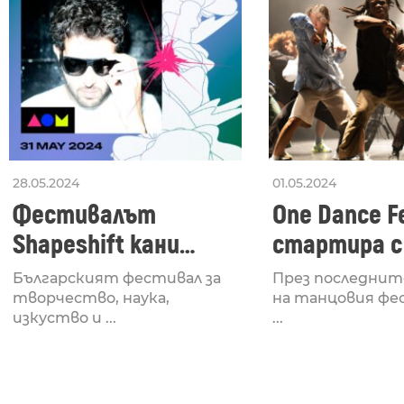
28.05.2024
01.05.2024
Фестивалът
One Dance Fe
Shapeshift кани
стартира с
Fabrizio Mammarella
Lucid, посв
Българският фестивал за
През последнит
за откриването си
рейв култу
творчество, наука,
на танцовия фе
изкуство и ...
...