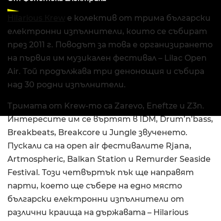
Hilarious Кrew
е колектив от трима български
електронни изпълнители, които се събират
през 2011 г. Поводът за това е организирането
на първия им музикален фестивал – Lilac Open
Air. Той продължава три денонощия и събира
над 30 родни изпълнители.
Тримата от Krew-то са Zarevo, Eneftze и Z3n.
Интересите им се въртят в IDM, Drum’n’bass,
Breakbeats, Breakcore и Jungle звученето.
Пускали са на open air фестивалите Rjana,
Artmospheric, Balkan Station и Remurder Seaside
Festival. Този четвъртък пък ще направят
парти, което ще събере на едно място
български електронни изпълнители от
различни краища на държавата – Hilarious