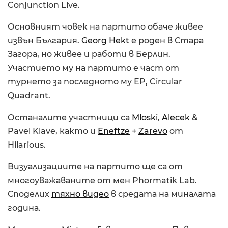
Conjunction Live.
Основният човек на партито обаче живее
извън България.
Georg Hekt
е роден в Стара
Загора, но живее и работи в Берлин.
Участието му на партито е част от
турнето за последното му EP, Circular
Quadrant.
Останалите участници са
Mloski
,
Alecek
&
Pavel Klave, както и
Eneftze
+
Zarevo
от
Hilarious.
Визуализациите на партито ще са от
многоуважаваните от мен Phormatik Lab.
Споделих
тяхно видео
в средата на миналата
година.