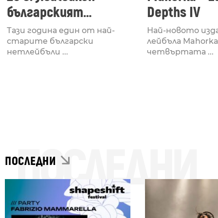
българският
Depths IV
нетлейбъл пуска
Тази година един от най-
Най-новото изда
безплатно
старите български
лейбъла Mahorka
нетлейбъли ...
четвъртата ...
каталога си
ПОСЛЕДНИ
ПОСЛЕДНИ