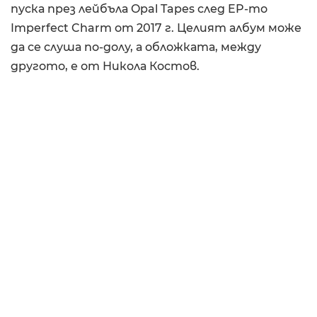
пуска през лейбъла Opal Tapes след EP-то
Imperfect Charm от 2017 г. Целият албум може
да се слуша по-долу, а обложката, между
другото, е от Никола Костов.