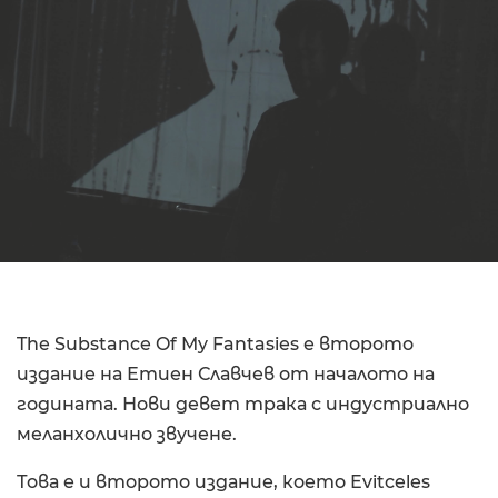
The Substance Of My Fantasies е второто
издание на Етиен Славчев от началото на
годината. Нови девет трака с индустриално
меланхолично звучене.
Това е и второто издание, което Evitceles