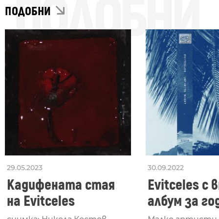
ПОДОБНИ
ПОДОБНИ
29.05.2023
30.09.2022
Кадифената стая
Evitceles с
на Evitceles
албум за го
Infinite Nigh