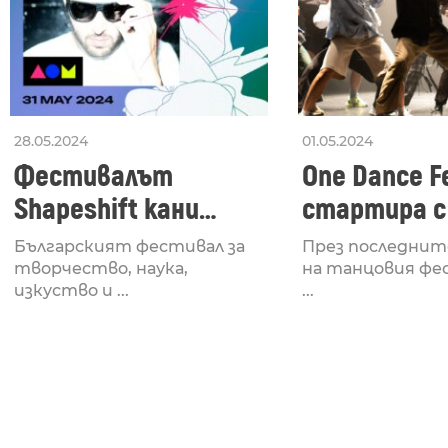
28.05.2024
01.05.2024
Фестивалът
One Dance Fe
Shapeshift кани
стартира с
Fabrizio Mammarella
Lucid, посв
Българският фестивал за
През последнит
за откриването си
рейв култу
творчество, наука,
на танцовия фе
изкуство и ...
...