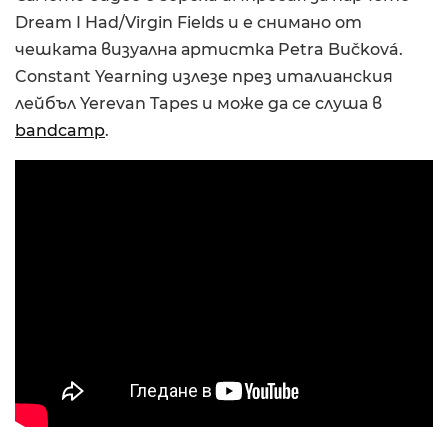
Dream I Had/Virgin Fields и е снимано от
чешката визуална артистка Petra Bučková.
Constant Yearning излезе през италианския
лейбъл Yerevan Tapes и може да се слуша в
bandcamp
.