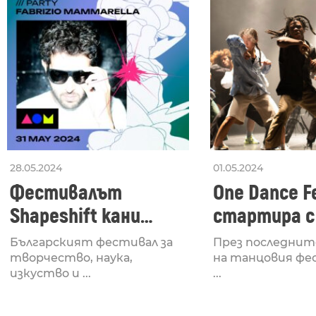
28.05.2024
01.05.2024
Фестивалът
One Dance Fe
Shapeshift кани
стартира с
Fabrizio Mammarella
Lucid, посв
Българският фестивал за
През последнит
за откриването си
рейв култу
творчество, наука,
на танцовия фе
изкуство и ...
...