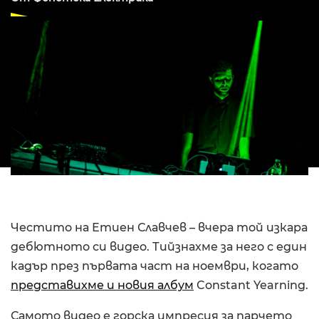
Честито на Етиен Славчев – вчера той изкара
дебютното си видео. Тийзнахме за него с един
кадър през първата част на ноември, когато
представихме и новия албум
Constant Yearning.
Самото видео е горска импресия за парчето