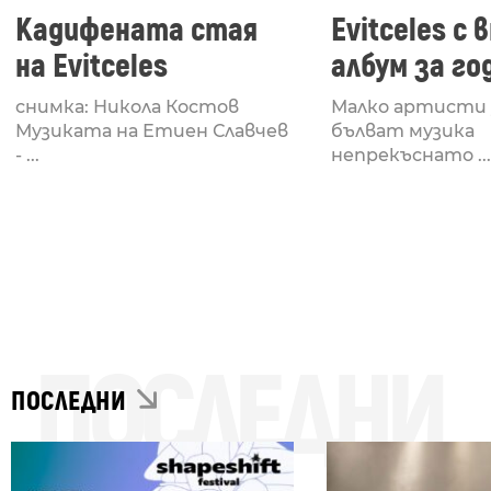
Кадифената стая
Evitceles с
на Evitceles
албум за го
Infinite Nigh
снимка: Никола Костов
Малко артисти 
Музиката на Етиен Славчев
бълват музика
- ...
непрекъснато ...
ПОСЛЕДНИ
ПОСЛЕДНИ