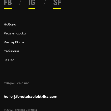
FB
/
IG
/
SF
Новини
Редакторски
Интервюта
Събития
За Нас
Свържи се с нас
hello@fonotekaelektrika.com
© 2022 Fonoteka Elektrika