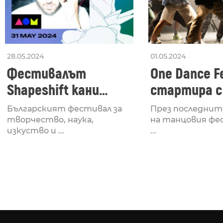
28.05.2024
01.05.2024
Фестивалът
One Dance Fe
Shapeshift кани
стартира с
Fabrizio Mammarella
Lucid, посв
Българският фестивал за
През последнит
за откриването си
рейв култу
творчество, наука,
на танцовия фе
изкуство и ...
...