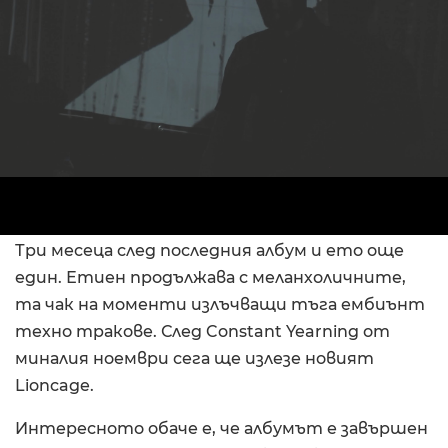
Три месеца след последния албум и ето още
един. Етиен продължава с меланхоличните,
та чак на моменти излъчващи тъга ембиънт
техно тракове. След Constant Yearning от
миналия ноември сега ще излезе новият
Lioncage.
Интересното обаче е, че албумът е завършен