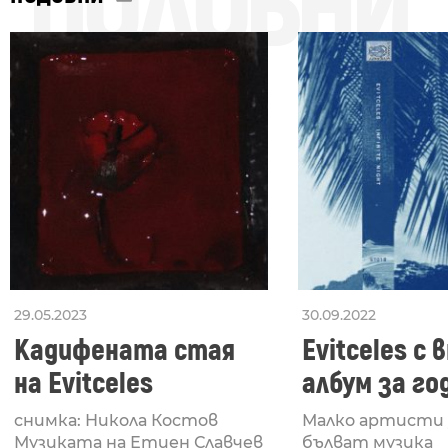
ПОДОБНИ
29.05.2023
30.09.2022
Кадифената стая
Evitceles с
на Evitceles
албум за го
Infinite Nigh
снимка: Никола Костов
Малко артисти 
Музиката на Етиен Славчев
бълват музика