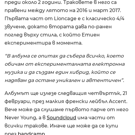
преди около 2 години. Траковете в него са
правени между лятото на 2016 и март 2017.
Първата част от Lioncage е с класическо 4/4
звучене, докато втората дава по-ранен
поглед върху стила, с който Етиен
експериментира в момента.
“В албума се опитах да събера всичко, което
обичам от експерименталната електронна
музика и да създам един хибрид, който се
надявам да остане уникален и автентичен”.
Албумът ще излезе следващия четвъртък, 21
февруари, през малкия френски лейбъл Accent.
Вече може да слушаме първото парче от него
Never Young, а в
Soundcloud
има части от
всички тракове. Иначе ще може да се купи
през
bandcamp
.