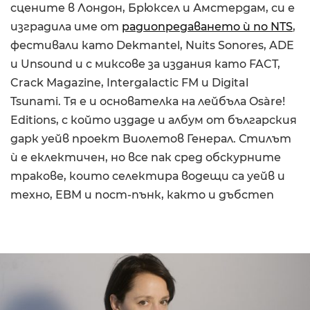
сцените в Лондон, Брюксел и Амстердам, си е
изградила име от
радиопредаването ѝ по NTS
,
фестивали като Dekmantel, Nuits Sonores, ADE
и Unsound и с миксове за издания като FACT,
Crack Magazine, Intergalactic FM и Digital
Tsunami. Тя е и основателка на лейбъла Osàre!
Editions, с който издаде и албум от българския
дарк уейв проект Виолетов Генерал. Стилът
ѝ е еклектичен, но все пак сред обскурните
тракове, които селектира водещи са уейв и
техно, EBM и пост-пънк, както и дъбстеп