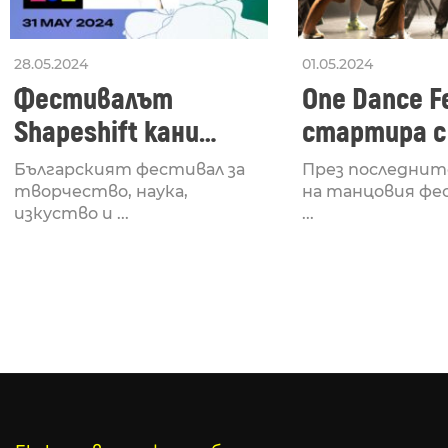
28.05.2024
01.05.2024
Фестивалът
One Dance Fe
Shapeshift кани
стартира с
Fabrizio Mammarella
Lucid, посв
Българският фестивал за
През последнит
за откриването си
рейв култу
творчество, наука,
на танцовия фе
изкуство и ...
...