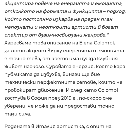
акцентира повече на енергията и емоцията,
отколкото на формата и функцията – подход,
който постоянно изкарва на преден план
непознати и неоткрити артисти в богат
спектър от взаимносвързани жанрове.”
Харесваме това описание на Elena Colombi,
защото акцент върху енергията и емоцията
е точно това, от което има нужда клубния
живот наоколо. Суровата енергия, която кара
публиката да избухва, винаги ще бие
технически перфектните сетове, които не
провокират движение. И след като Colombi
гостува в София през 2019 г., по-скоро сме
уверени, че може да ни предостави точно
тази сила.
Родената в Италия артистка, с опит на