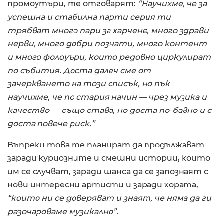
промоутъри, те отговарят:
“Научихме, че за
успешна и стабилна парти серия ти
трябват много пари за харчене, много здрави
нерви, много добри познати, много контент
и много фолоуъри, които редовно циркулират
по събития. Доста далеч сме от
зачеркването на този списък, но пък
научихме, че по стария начин — чрез музика и
качество — също става, но доста по-бавно и с
доста повече риск.”
Въпреки това те планират да продължават
заради куриозните и смешни истории, които
им се случват, заради шанса да се запознаят с
нови интересни артисти и заради хората,
“които ни се доверяват и знаят, че няма да ги
разочароваме музикално”.