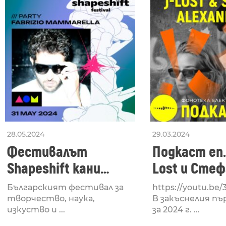
28.05.2024
29.03.2024
Фестивалът
Подкаст еп. 
Shapeshift кани
Lost и Сте
Fabrizio Mammarella
Александро
Българският фестивал за
https://youtu.be
за откриването си
творчество, наука,
В закъснелия пъ
изкуство и ...
за 2024 г. ...