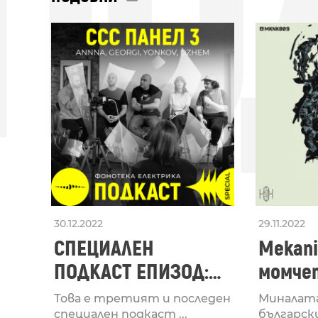
ПО
30.12.2022
29.11.2022
СПЕЦИАЛЕН
Mekani
ПОДКАСТ ЕПИЗОД:
момче
CCC ПАНЕЛ 3
Stamin
Това е третият и последен
Миналата
специален подкаст ...
българск