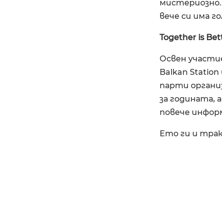
мистериозно. 
вече си има г
Together is Bet
Освен участи
Balkan Statio
парти организ
за годината,
повече инфор
Ето ги и трак