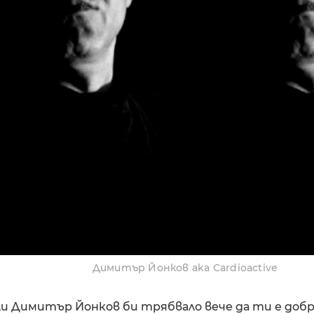
Димитър Йонков aka Cardioactive
или Димитър Йонков би трябвало вече да ти е доб