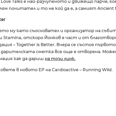
Love Talks е най-разчупеното и движещо парче, к
олям почитател и то не кой да е, а самият Ancient 
ter
ето му като съосновател и организатор на съби
n и Stamina, отскоро Йонков е част и от благотв
ация – Together is Better. Вчера се състоя първот
 а дарителската сметка все още е отворена. Мож
мация как да дариш
на този линк.
овете в новото EP на Cardioactive – Running Wild.