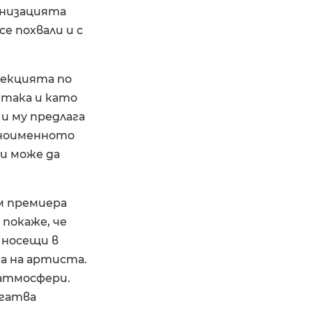
анизацията
се похвали и с
 секцията по
 така и като
 и му предлага
едноименното
 и може да
им премиера
 покаже, че
о носещи в
ка на артиста.
 атмосфери.
агатва