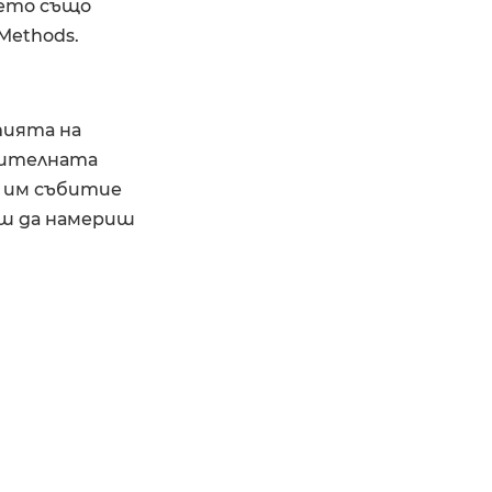
оето също
Methods.
тията на
орителната
о им събитие
еш да намериш