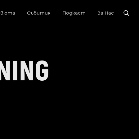
рвюта
Събития
Подкаст
За Нас
NING