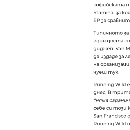
софийската т
Stamina, за ко
EP за сравнит
Типичното за 
един доста сп
диджей. Van M
да издаде за 
на организаци
чуеш
тук.
Running Wild 
днес. В трите 
“няма ограни
себе си този 
San Francisco
Running Wild