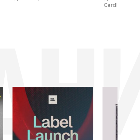
Cardioactive ..
ДН