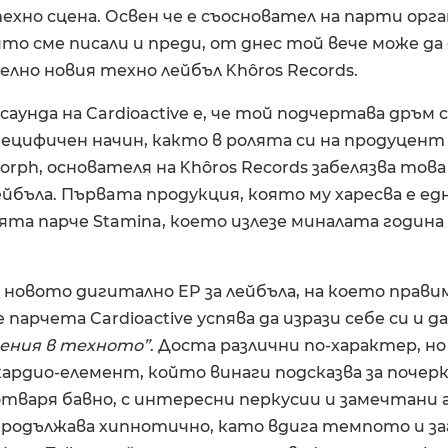
ехно сцена. Освен че е съосновател на парти орг
ято сме писали и преди, от днес той вече може да 
елно новия техно лейбъл Κhôros Records.
саунда на Cardioactive е, че той подчертава дръм
ецифичен начин, както в ролята си на продуцент
orph, основателя на Κhôros Records забелязва това
лейбъла. Първaта продукция, която му харесва е 
ята парче Stamina, което излезе миналата година
е новото дигитално EP за лейбъла, на което прав
парчета Cardioactive успява да изрази себе си и да
чения в техното”
. Доста различни по-характер, н
кардио-елемент, който винаги подсказва за почер
 отваря бавно, с интересни перкусии и замечтани
 продължава хипнотично, като вдига темпото и з