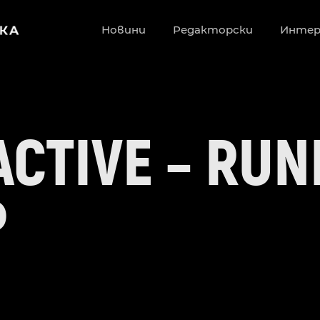
Новини
Редакторски
Инте
ACTIVE – RUN
P