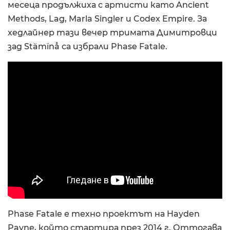
месеца продължиха с артисти като Ancient
Methods, Lag, Marla Singler и Codex Empire. За
хедлайнер тази вечер тримата Димитровци
зад Stämïnå са избрали Phase Fatale.
Phase Fatale е техно проектът на Hayden
Payne, който стартира през 2014 г. Оттогава