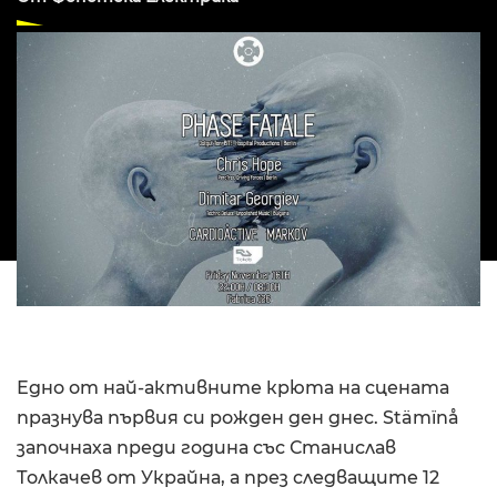
Едно от най-активните крюта на сцената
празнува първия си рожден ден днес. Stämïnå
започнаха преди година със Станислав
Толкачев от Украйна, а през следващите 12