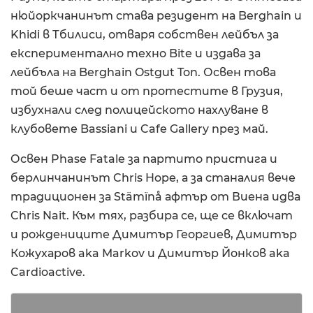
нюйоркчанинът става резидент на Berghain и
Khidi в Тбилиси, отваря собствен лейбъл за
експериментално техно Bite и издава за
лейбъла на Berghain Ostgut Ton. Освен това
той беше част и от протестите в Грузия,
избухнали след полицейското нахлуване в
клубовете Bassiani и Cafe Gallery през май.
Освен Phase Fatale за партито пристига и
берлинчанинът Chris Hope, а за станалия вече
традиционен за Stämïnå афтър от Виена идва
Chris Nait. Към тях, разбира се, ще се включат
и рождениците Димитър Георгиев, Димитър
Кожухаров aka Markov и Димитър Йонков aka
Cardioactive.