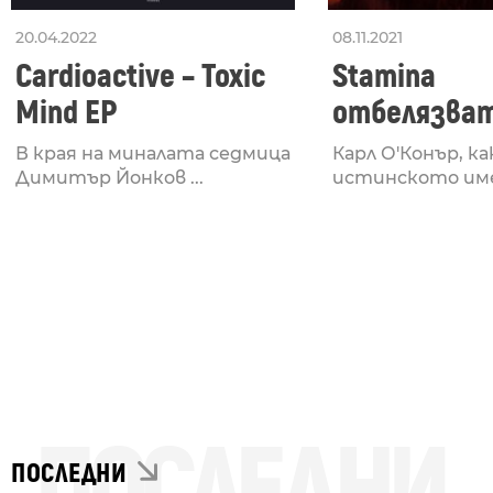
20.04.2022
08.11.2021
Cardioactive – Toxic
Stamina
Mind EP
отбелязват
години с Reg
В края на миналата седмица
Карл О'Конър, к
Vault Sessio
Димитър Йонков ...
истинското име 
ПОСЛЕДНИ
ПОСЛЕДНИ