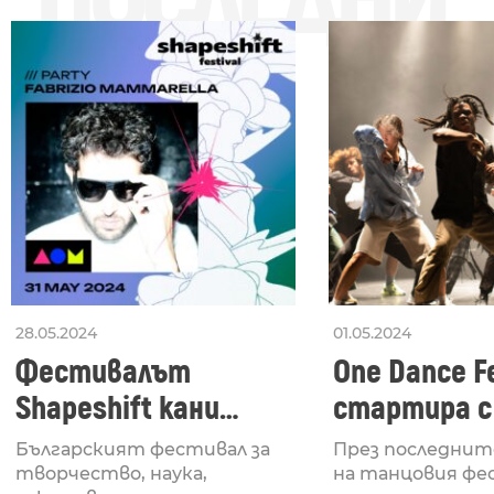
28.05.2024
01.05.2024
Фестивалът
One Dance Fe
Shapeshift кани
стартира с
Fabrizio Mammarella
Lucid, посв
Българският фестивал за
През последнит
за откриването си
рейв култу
творчество, наука,
на танцовия фе