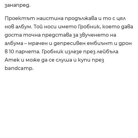
занапред.
Проектът наистина продължава и то с цял
нов албум. Той носи името Гробник, което дава
доста точна представа за звученето на
албума – мрачен и депресивен ембиънт и дрон
в 10 парчета. Гробник излезе през лейбъла
Amek и може да се слуша и купи през
bandcamp.