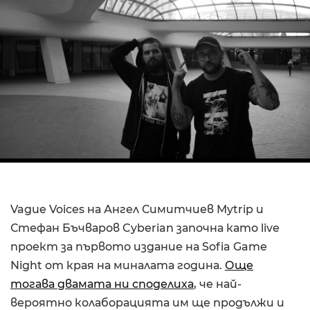
Vague Voices на Ангел Симитчиев Mytrip и
Стефан Бъчваров Cyberian започна като live
проект за първото издание на Sofia Game
Night от края на миналата година.
Още
тогава двамата ни споделиха
, че най-
вероятно колаборацията им ще продължи и