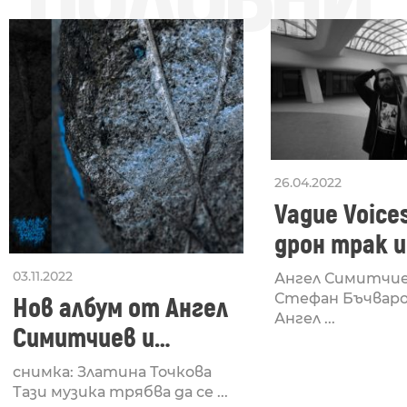
26.04.2022
Vague Voices
дрон трак и 
видео
03.11.2022
Ангел Симитчиев
Стефан Бъчваро
Нов албум от Ангел
Ангел ...
Симитчиев и
Стефан Бъчваров
снимка: Златина Точкова
като Vague Voices –
Тази музика трябва да се ...