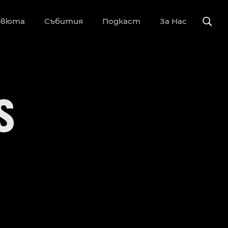
рвюта
Събития
Подкаст
За Нас
S