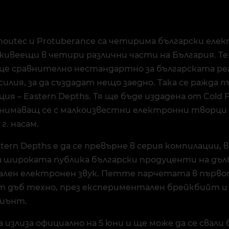
 moutec и Protuberance са четирима български еле
живеещи в четири различни части на България. Те
още сравнително нестандартно за българската ре
илия, за да създадат нещо заедно. Така се ражда 
я – Eastern Depths. Тя ще бъде издадена от Cold Fi
анимаващ се с малкоизвестни електронни творци
г. насам.
tern Depths е да се превърне в серия компилации,
а широката публика български продуценти на дъл
лен електронен звук. Петте парчетата в първот
 дъб техно, през експериментален брейкбийт и 
биънт.
излиза официално на 5 юни и ще може да се свали