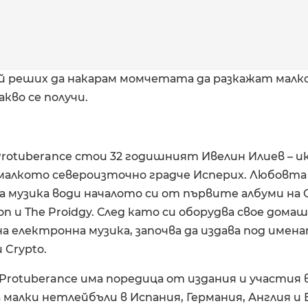
й реших да накарам момчетата да разкажат малко
акво се получи.
Protuberance стои 32 годишният Ивелин Илиев – 
малкото североизточно градче Исперих. Любовта
музика води началото си от първите албуми на Or
on и The Proidgy. След като си оборудва свое дома
а електронна музика, започва да издава под имен
 Crypto.
Protuberance има поредица от издания и участия 
 малки нетлейбъли в Испания, Германия, Англия и 