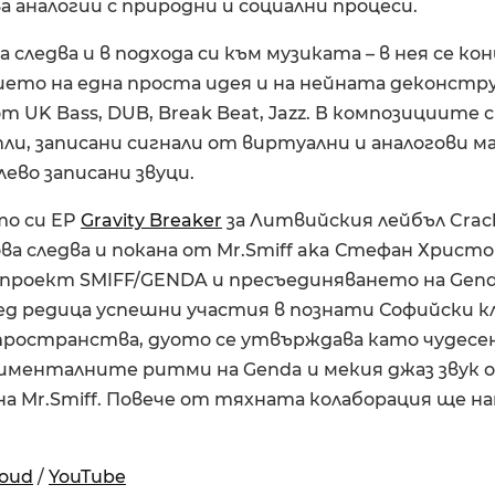
 аналогии с природни и социални процеси.
 следва и в подхода си към музиката – в нея се к
ието на една проста идея и на нейната деконстр
т UK Bass, DUB, Break Beat, Jazz. В композициите 
ли, записани сигнали от виртуални и аналогови 
лево записани звуци.
то си EP
Gravity Breaker
за Литвийския лейбъл Crackl
ва следва и покана от Mr.Smiff aka Стефан Христ
 проект SMIFF/GENDA и пресъединяването на Gen
ед редица успешни участия в познати Софийски кл
пространства, дуото се утвърждава като чудес
именталните ритми на Genda и мекия джаз звук 
 Mr.Smiff. Повече от тяхната колаборация ще н
loud
/
YouTube