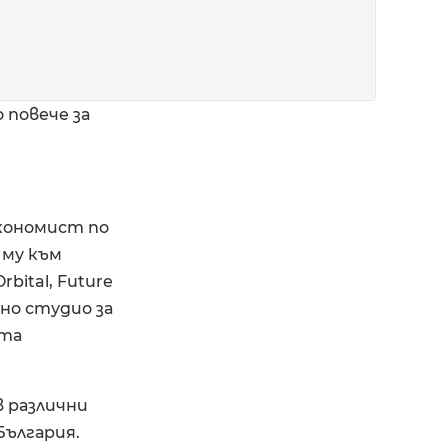
 повече за
икономист по
 му към
bital, Future
шно студио за
ата
в различни
България.