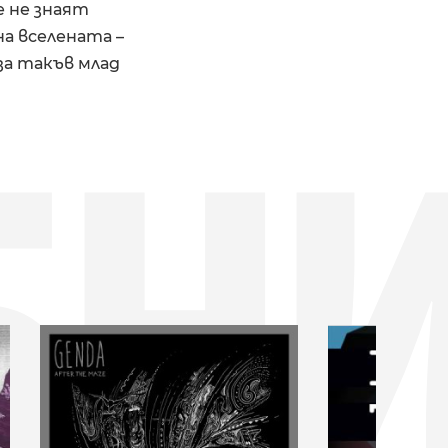
 не знаят
на вселената –
за такъв млад
БН