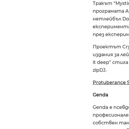
Тракът “Mysti
програмата А
нетлейбъл Dop
експеримента
през експерим
Проектът Cryp
издания за лей
it deep” стиг
zipDJ.
Protuberance 
Genda
Genda е псев
професионален
собствен тан