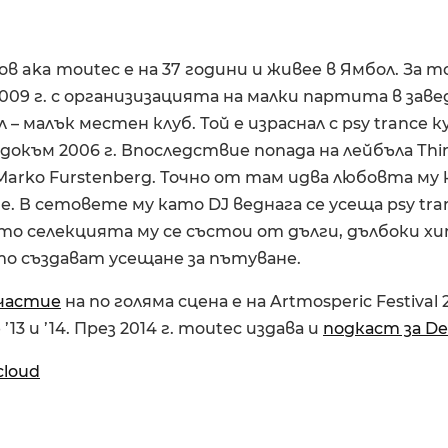
 aka moutec е на 37 години и живее в Ямбол. За m
2009 г. с организизацията на малки партита в зав
 – малък местен клуб. Той е израснал с psy trance
 докъм 2006 г. Впоследствие попада на лейбъла Тhin
Marko Furstenberg. Точно от там идва любовта му
. В сетовете му като DJ веднага се усеща psy tra
то селекцията му се състои от дълги, дълбоки х
то създават усещане за пътуване.
частие
на по голяма сцена е на Artmosperic Festival 
13 и ’14. През 2014 г. moutec издава и
подкаст за Dee
cloud