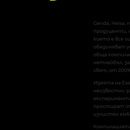
Genda, Heisa,
продуценти, 
което е все 
обединяват ус
обща компилаци
нетлейбъл, з
свят, от 2009 
Идеята на Eas
неизвестни з
експеримента
простират от
изчистен ем
Компилацията 