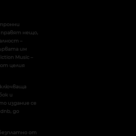
ктронни
 правят нещо,
алност –
първата им
ction Music –
 от целия
 включваща
бок и
о издание се
dnb, до
 безплатно от