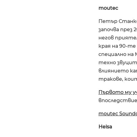
moutec
Петър Станков
започва през 
негов приятел
края на 90-те
специално на 
техно звуците
влиянието ка
тракове, кои
Първото му у
впоследствие ’
moutec Sound
Heisa