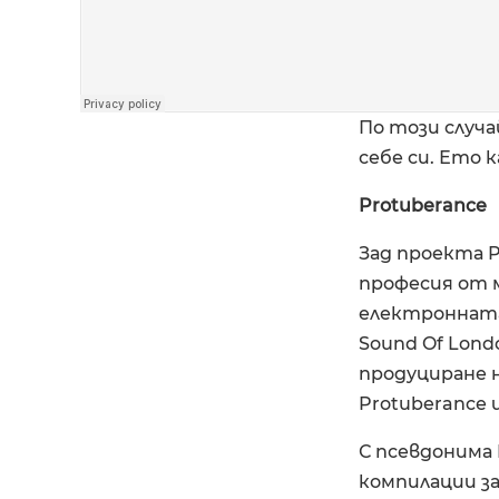
По този случа
себе си. Ето к
Protuberance
Зад проекта 
професия от 
електронната 
Sound Of Lond
продуциране н
Protuberancе и
С псевдонима 
компилации за