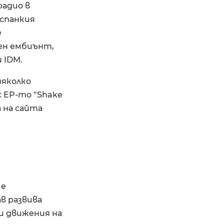
радио в
испанкия
е
тен ембиънт,
 IDM.
няколко
с EP-то “Shake
а на сайта
 е
в развива
и движения на