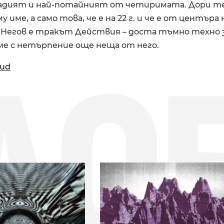
младият и най-потайният от четиримата. Дори те
име, а само това, че е на 22 г. и че е от центъра 
. Негов е тракът Действия – доста тъмно техно 
ме с нетърпение още неща от него.
ДО
oud