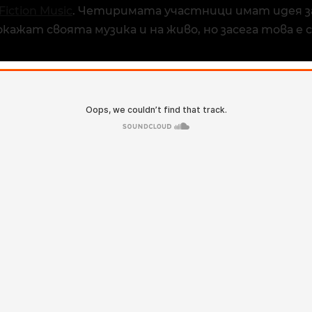
Fiction Music
. Четиримата участници имат идея з
окажат своята музика и на живо, но засега това е 