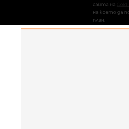
сайта на
Cold 
на което да п
план.