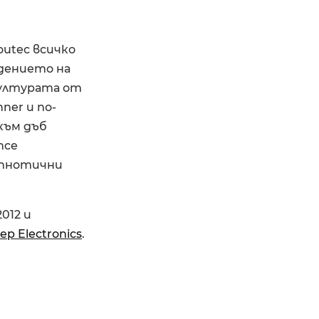
outec всичко
едението на
 културата от
ner и по-
 към дъб
nce
ипнотични
2012 и
p Electronics
.