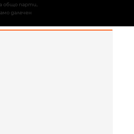
а общо парти,
само далечен