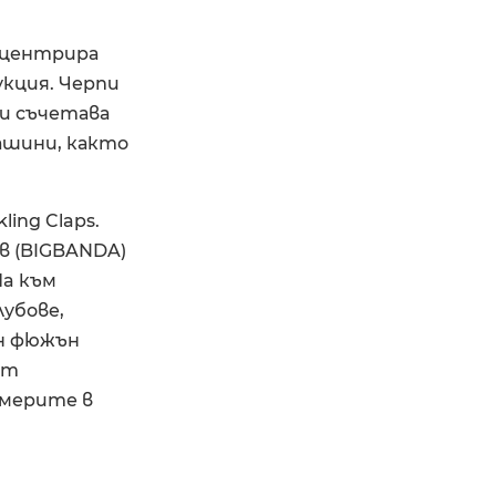
онцентрира
укция. Черпи
си съчетава
машини, както
ing Claps.
ов (BIGBANDA)
da към
убове,
ен фюжън
от
америте в