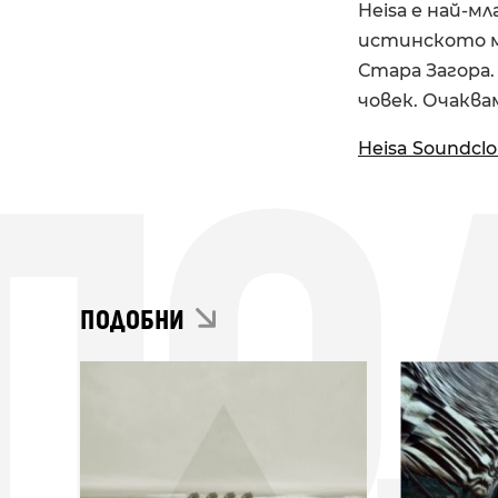
Heisа е най-
истинското му 
Стара Загора
човек. Очаква
ПО
Heisa Soundcl
ПОДОБНИ