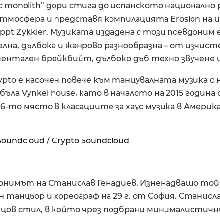
c monolith” дори стига до испанското национално 
тмосфера и представя компилацията Erosion на 
pt Zykkler. Музиката издадена с този псевдоним 
лна, дълбока и жанрово разнообразна – от изчис
ентален брейкбийт, дълбоко дъб техно звучене и
to е насочен повече към танцувалната музика с 
бъла Vynkel house, като в началото на 2015 година 
а 6-то място в класациите за хаус музика в Америк
Soundcloud
/
Crypto Soundcloud
донимът на Станислав Генадиев. Изненадващо той
 танцьор и хореограф на 29 г. от София. Станисла
цов стил, в който чрез подбрани минималистичн