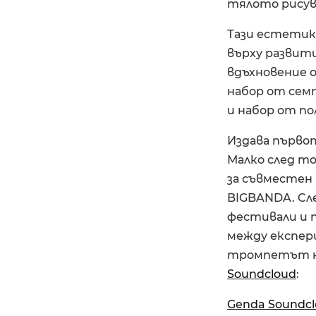
тялото рисува
Тази естетика
върху развит
вдъхновение о
набор от семп
и набор от по
Издава първо
Малко след то
за съвместен
BIGBANDA. Cл
фестивали и 
между експер
тромпетът на
Soundcloud
:
Genda Soundc