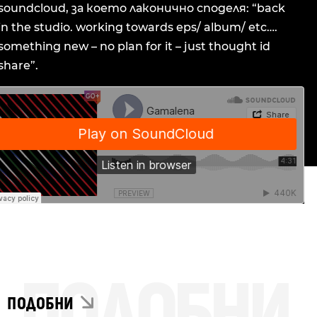
soundcloud, за което лаконично споделя: “back
in the studio. working towards eps/ album/ etc….
something new – no plan for it – just thought id
share”.
ПОДОБНИ
ПОДОБНИ