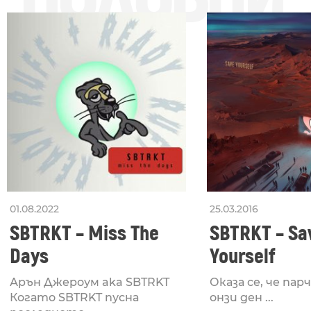
01.08.2022
25.03.2016
SBTRKT – Miss The
SBTRKT – Sa
Days
Yourself
Арън Джероум aka SBTRKT
Оказа се, че па
Когато SBTRKT пусна
онзи ден ...