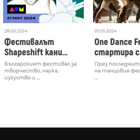
28.05.2024
01.05.2024
Фестивалът
One Dance Fe
Shapeshift кани
стартира с
Fabrizio Mammarella
Lucid, посв
Българският фестивал за
През последнит
за откриването си
рейв култу
творчество, наука,
на танцовия фе
изкуство и ...
...