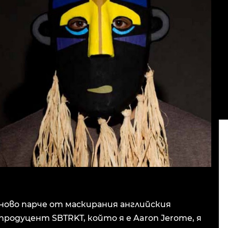
ново парче от маскирания английския
продуцент SBTRKT, който я е Aaron Jerome, я