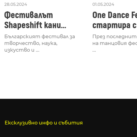
28.05.2024
01.05.2024
Фестивалът
One Dance Fe
Shapeshift кани
стартира с
Fabrizio Mammarella
Lucid, посв
Българският фестивал за
През последнит
за откриването си
рейв култу
творчество, наука,
на танцовия фе
изкуство и ...
...
Ексклузивно инфо и събития