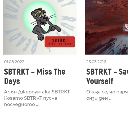
01.08.2022
25.03.2016
SBTRKT – Miss The
SBTRKT – Sa
Days
Yourself
Арън Джероум aka SBTRKT
Оказа се, че па
Когато SBTRKT пусна
онзи ден ...
последното ...