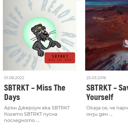
01.08.2022
25.03.2016
SBTRKT – Miss The
SBTRKT – Sa
Days
Yourself
Арън Джероум aka SBTRKT
Оказа се, че па
Когато SBTRKT пусна
онзи ден ...
последното ...