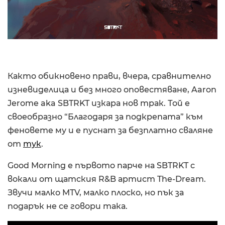
Както обикновено прави, вчера, сравнително
изневиделица и без много оповестяване, Aaron
Jerome aka SBTRKT изкара нов трак. Той е
своеобразно “Благодаря за подкрепата” към
феновете му и е пуснат за безплатно сваляне
от
тук
.
Good Morning е първото парче на SBTRKT с
вокали от щатския R&B артист The-Dream.
Звучи малко MTV, малко плоско, но пък за
подарък не се говори така.