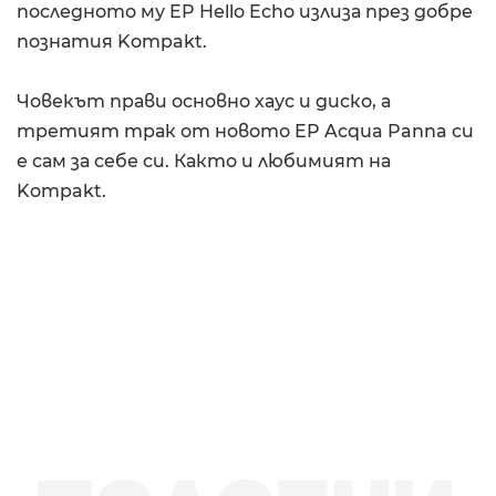
последното му EP Hello Echo излиза през добре
познатия Kompakt.
Човекът прави основно хаус и диско, а
третият трак от новото EP Acqua Panna си
е сам за себе си. Както и любимият на
Kompakt.