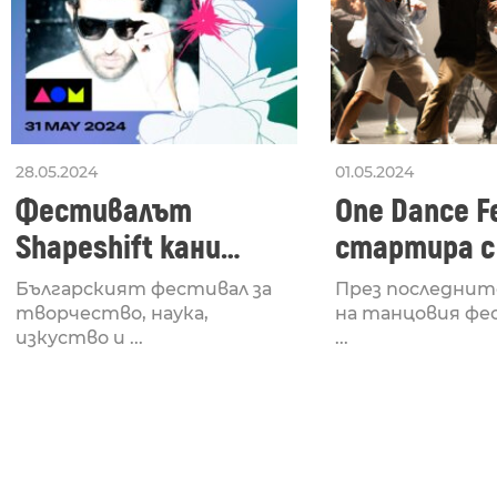
28.05.2024
01.05.2024
Фестивалът
One Dance Fe
Shapeshift кани
стартира с
Fabrizio Mammarella
Lucid, посв
Българският фестивал за
През последнит
за откриването си
рейв култу
творчество, наука,
на танцовия фе
изкуство и ...
...