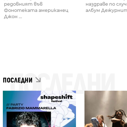
редовният във
наздраве по слу
Фонотеката американец
албум Дежурните
Джон ...
ПОСЛЕДНИ
ПОСЛЕДНИ