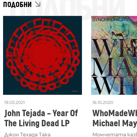
ПОДОБНИ
ПОДОБНИ
19.03.2021
16.10.2020
John Tejada – Year Of
WhoMadeWh
The Living Dead LP
Michael May
Hamstring
Джон Техада Така
Момчетата каз