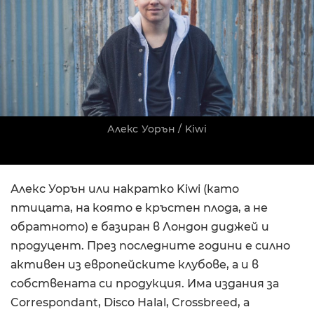
Алекс Уорън / Kiwi
Алекс Уорън или накратко Kiwi (като
птицата, на която е кръстен плода, а не
обратното) е базиран в Лондон диджей и
продуцент. През последните години е силно
активен из европейските клубове, а и в
собствената си продукция. Има издания за
Correspondant, Disco Halal, Crossbreed, а