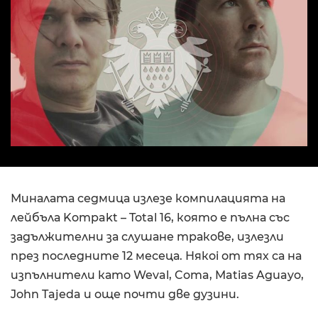
Миналата седмица излезе компилацията на
лейбъла Kompakt – Total 16, която е пълна със
задължителни за слушане тракове, излезли
през последните 12 месеца. Някоi от тях са на
изпълнители като Weval, Coma, Matias Aguayo,
John Tajeda и още почти две дузини.