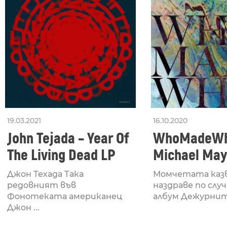
19.03.2021
16.10.2020
John Tejada – Year Of
WhoMadeWh
The Living Dead LP
Michael May
Hamstring
Джон Техада Така
Момчетата каз
редовният във
наздраве по слу
Фонотеката американец
албум Дежурните
Джон ...