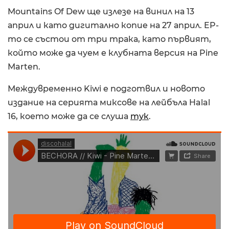
Mountains Of Dew ще излезе на винил на 13
април и като дигитално копие на 27 април. EP-
то се състои от три трака, като първият,
който може да чуем е клубната версия на Pine
Marten.
Междувременно Kiwi е подготвил и новото
издание на серията миксове на лейбъла Halal
16, което може да се слуша
тук
.