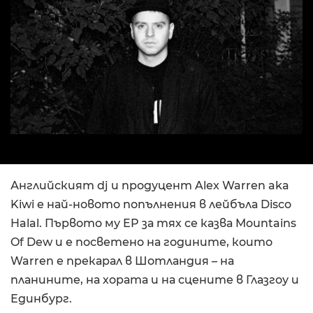
Английският dj и продуцент Alex Warren aka
Kiwi е най-новото попълнения в лейбъла Disco
Halal. Първото му EP за тях се казва Mountains
Of Dew и е посветено на годините, които
Warren е прекарал в Шотландия – на
планините, на хората и на сцените в Глазгоу и
Единбург.