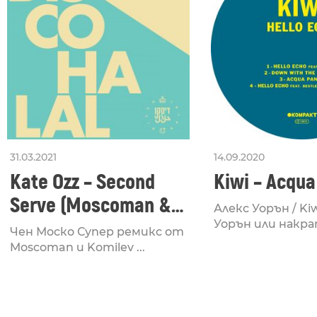
31.03.2021
14.09.2020
Kate Ozz – Second
Kiwi – Acqu
Serve (Moscoman &
Алекс Уорън / Ki
Komilev’s Unforced
Уорън или накрат
Чен Моско Супер ремикс от
Error Mix)
Moscoman и Komilev ...