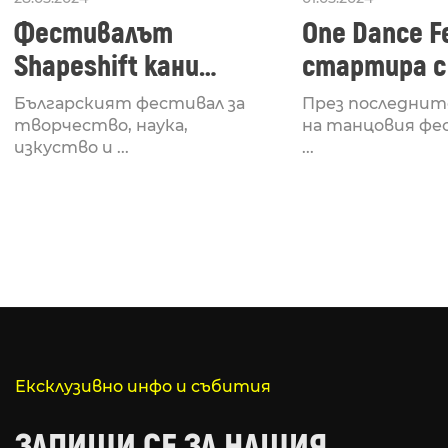
Фестивалът
One Dance Fe
Shapeshift кани
стартира с
Fabrizio Mammarella
Lucid, посв
Българският фестивал за
През последнит
за откриването си
рейв култу
творчество, наука,
на танцовия фе
изкуство и ...
...
Ексклузивно инфо и събития
ЗАПИШИ СЕ ЗА НАШИЯ