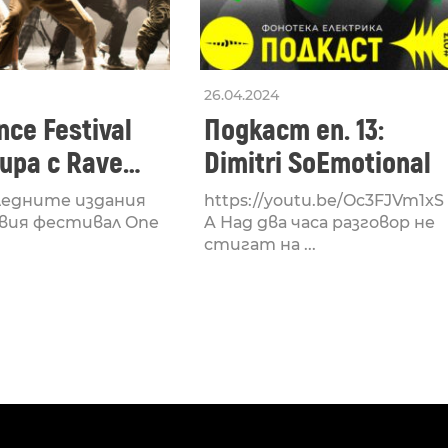
26.04.2024
ce Festival
Подкаст еп. 13:
ра с Rave
Dimitri SoEmotional
 посветен на
ледните издания
https://youtu.be/Oc3FJVm1xS
културата
вия фестивал One
A Над два часа разговор не
стигат на ...