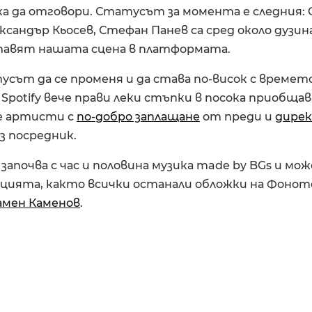
а да отговори. Статусът за момента е следния: Cy
лександър Кьосев, Стефан Панев са сред около дуз
авят нашата сцена в платформата.
сът да се променя и да става по-висок с времето
 Spotify вече прави леки стъпки в посока приобщав
е артисти с
по-добро заплащане
от преди и
дирек
з посредник.
апочва с час и половина музика made by BGs и мож
цията, както всички останали обложки на Фонот
амен Каменов
.