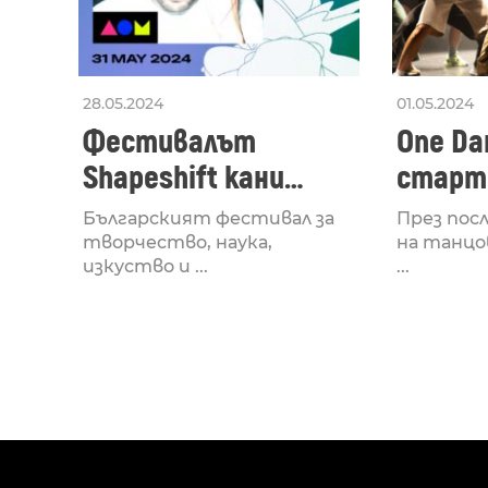
28.05.2024
01.05.2024
Фестивалът
One Dan
Shapeshift кани
старти
Fabrizio Mammarella
Lucid,
Българският фестивал за
През пос
за откриването си
рейв 
творчество, наука,
на танцо
изкуство и ...
...