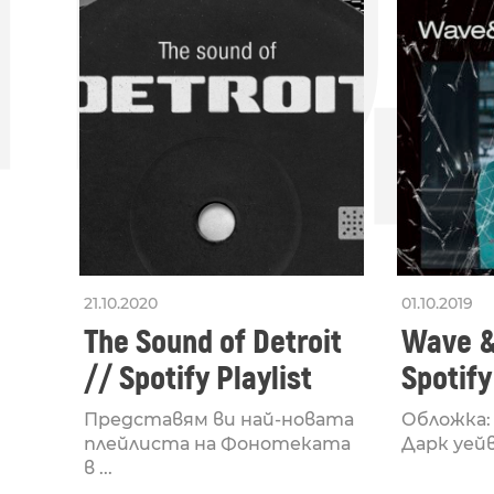
ПО
21.10.2020
01.10.2019
The Sound of Detroit
Wave &
// Spotify Playlist
Spotify
Представям ви най-новата
Обложка:
плейлиста на Фонотеката
Дарк уейв,
в ...