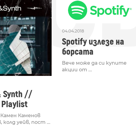
ДО
04.04.2018
Spotify излезе на
борсата
Вече може да си купите
акции от ...
 Synth //
 Playlist
 Камен Каменов
 колд уейв, пост ...