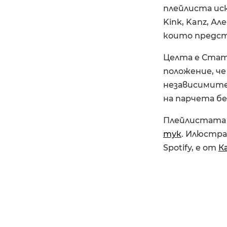
плейлиста иск
Kink, Kanz, А
които предст
Целта е Стату
положение, че
независимит
на парчета бе
Плейлистата з
тук
. Илюстра
Spotify, е от
К