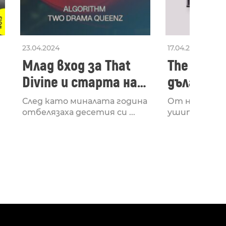
23.04.2024
17.04.2024
Млад вход за That
The Secon
Divine и старта на
дългооча
лейбъла им
втори ал
След като миналата година
От няколко 
излезе з
отбелязаха десетия си ...
ушите и мозъ