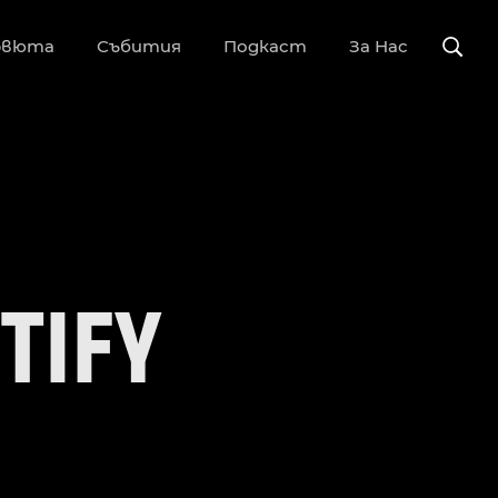
рвюта
Събития
Подкаст
За Нас
TIFY