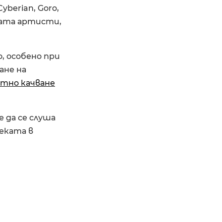
berian, Goro,
ината артисти,
, особено при
ане на
тно качване
е да се слуша
еката в