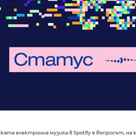
ската електронна музика в Spotify е въпросът, на