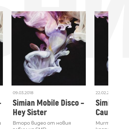
БН
09.03.2018
22.02.2018
–
Simian Mobile Disco –
Simian Mo
Hey Sister
Caught In
и
Второ видео от новия
Murmuration 