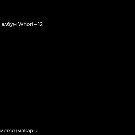
лбум Whorl – 12
ялото (макар и