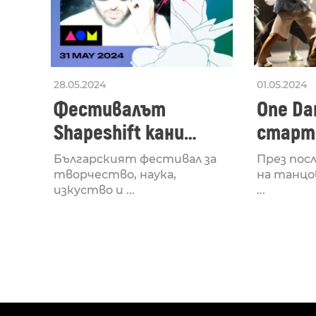
28.05.2024
01.05.2024
Фестивалът
One Dan
Shapeshift кани
старти
Fabrizio Mammarella
Lucid,
Българският фестивал за
През пос
за откриването си
рейв 
творчество, наука,
на танцо
изкуство и ...
...