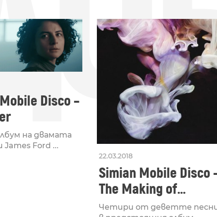
ДО
Mobile Disco –
er
лбум на двамата
 James Ford ...
22.03.2018
Simian Mobile Disco 
The Making of
Murmurations
Четири от деветте песн