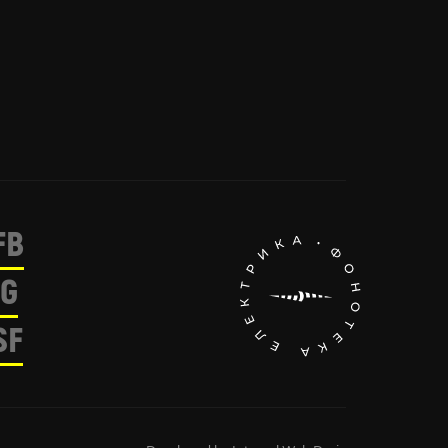
FB
IG
SF