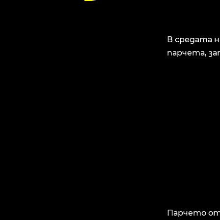
В средата н
парчета, за
Парчето от 