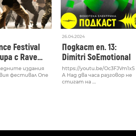
26.04.2024
ce Festival
Подкаст еп. 13:
ра с Rave
Dimitri SoEmotional
 посветен на
ледните издания
https://youtu.be/Oc3FJVm1xS
културата
вия фестивал One
A Над два часа разговор не
стигат на ...