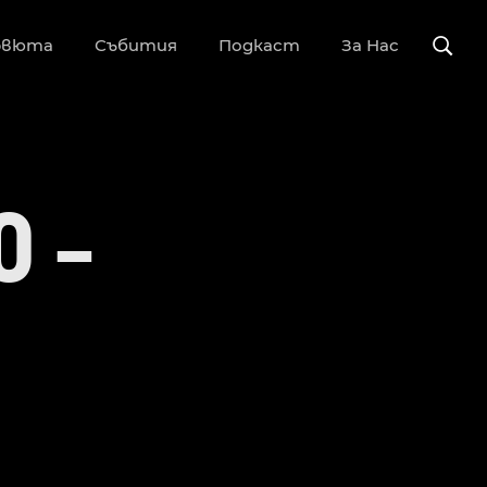
рвюта
Събития
Подкаст
За Нас
O –