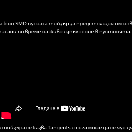
а юни SMD пуснаха тийзър за предстоящия им нов а
писани по време на живо изпълнение в пустинята.
тийзъра се казва Tangents и сега може да се чуе ц