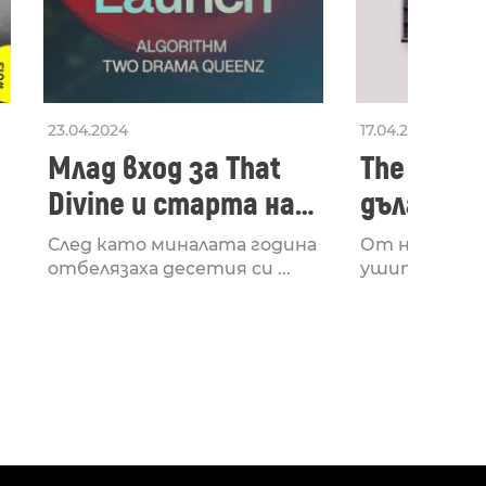
23.04.2024
17.04.2024
Млад вход за That
The Secon
Divine и старта на
дългооча
лейбъла им
втори ал
След като миналата година
От няколко 
излезе з
отбелязаха десетия си ...
ушите и мозъ