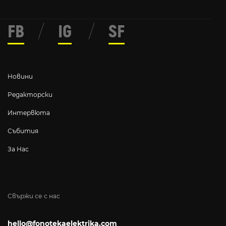
FB
/
IG
/
SF
Новини
Редакторски
Интервюта
Събития
За Нас
Свържи се с нас
hello@fonotekaelektrika.com