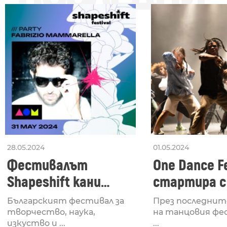
28.05.2024
01.05.2024
Фестивалът
One Dance Fe
Shapeshift кани
стартира с
Fabrizio Mammarella
Lucid, посв
Българският фестивал за
През последнит
за откриването си
рейв култу
творчество, наука,
на танцовия фе
изкуство и ...
...