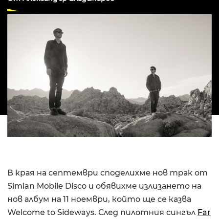
В края на септември споделихме нов трак от
Simian Mobile Disco и обявихме излизането на
нов албум на 11 ноември, който ще се казва
Welcome to Sideways. След пилотния сингъл
Far