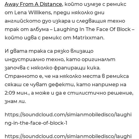
Away From A Distance
, който излезе с ремикс
от Lena Willikens, преди няколко дни
английското дуо изкара и следващия техно
трак от албума – Laughing In The Face Of Block –
който идва с ремикс от Matrixxman.
И двата трака са рязко влизащо
индустриално техно, като оригиналът
започва с няколко фрапиращи кика.
Странното е, че на няколко места в ремикса
сякаш се чуват дефекти, като например на
2:09 мин., а може и да е стилистично решение,
знам ли.
https://soundcloud.com/simianmobiledisco/laughi
ng-in-the-face-of-block-1
https://soundcloud.com/simianmobiledisco/laughi