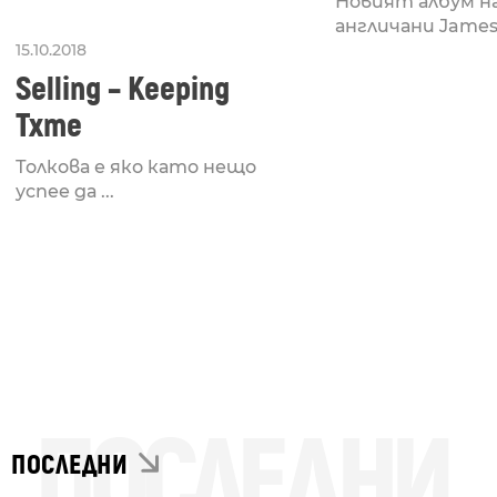
Новият албум н
англичани James F
15.10.2018
Selling – Keeping
Txme
Толкова е яко като нещо
успее да ...
ПОСЛЕДНИ
ПОСЛЕДНИ