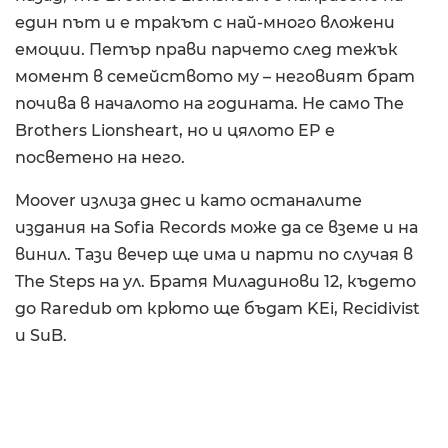
един път и е тракът с най-много вложени
емоции. Петър прави парчето след тежък
момент в семейството му – неговият брат
почива в началото на годината. Не само The
Brothers Lionsheart, но и цялото EP е
посветено на него.
Moover излиза днес и като останалите
издания на Sofia Records може да се вземе и на
винил. Тази вечер ще има и парти по случая в
The Steps на ул. Братя Миладинови 12, където
до Raredub от крюто ще бъдат KEi, Recidivist
и SuB.