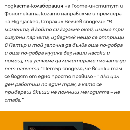
подкаста-колаборация
на Гьоте-институт и
Фонотеката, когато направихме и премиера
на Highjacked, Страхил Велчев сподели:
“В
момента, в който си казахме окей, имаме три
сигурни парчета, изведнъж нещо се отприщи
в Петър и той започна да бълва още по-добра
и още по-добра музика
без наши насоки и
помощ
, та успяхме да лимитираме плочата до
пет парчета.”
Петър споделя, че всички там
се водят от едно просто правило – “
Ако цял
ден работиш по един трак, а като се
прибереш вкъщи не помниш мелодията – не
става.”