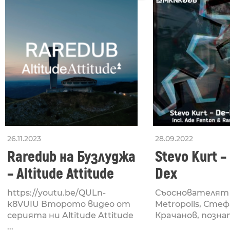
26.11.2023
28.09.2022
Raredub на Бузлуджа
Stevo Kurt –
– Altitude Attitude
Dex
https://youtu.be/QULn-
Съоснователят
k8VUIU Второто видео от
Metropolis, Сте
серията ни Altitude Attitude
Крaчанов, познат 
...