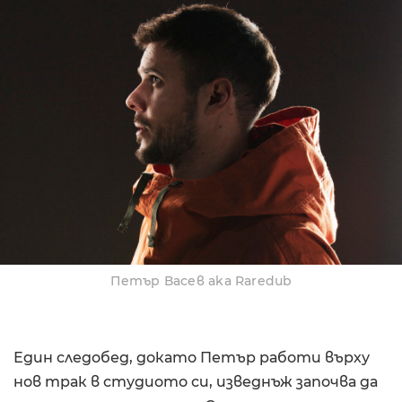
Петър Васев aka Raredub
Един следобед, докато Петър работи върху
нов трак в студиото си, изведнъж започва да