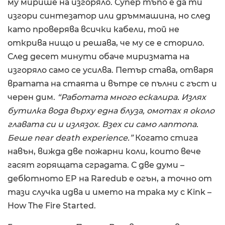
му мирише на изгоряло. Супер тъпо е да ти
изгори синтезатор или дръммашина, но след
като проверява всички кабели, той не
открива нищо и решава, че му се е сторило.
След десет минути обаче миризмата на
изгоряло само се усилва. Петър става, отваря
вратата на стаята и вътре се пълни с гъст и
черен дим.
“Работата много ескалира. Излях
бутилка вода върху една блуза, омотах я около
главата си и излязох. Взех си само лаптопа.
Беше near death experience.”
Когато стига
навън, вижда две пожарни коли, които вече
гасят горящата сградата. С две думи –
дебютното EP на Raredub е огън, а точно от
тази случка идва и името на трака му с Kink –
How The Fire Started.