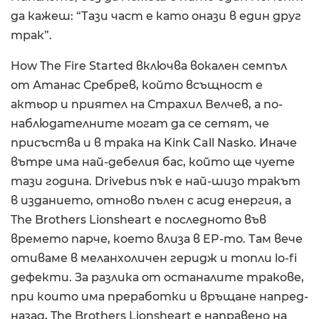
да кажеш: “Тази част е като онази в един друг
трак”.
How The Fire Started включва вокален семпъл
от Атанас Сребрев, който всъщност е
актьор и приятел на Страхил Велчев, а по-
наблюдателните могат да се сетят, че
присъства и в трака на Kink Call Nasko. Иначе
вътре има най-дебелия бас, който ще чуете
тази година. Drivebus пък е най-шизо тракът
в изданието, отново пълен с асид енергия, а
The Brothers Lionsheart е последното във
времето парче, което влиза в EP-то. Там вече
отиваме в меланхоличен геридж и топли lo-fi
дефекти. За разлика от останалите тракове,
при които има преработки и връщане напред-
назад, The Brothers Lionsheart е направено на