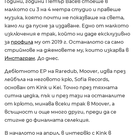
Години, години Петър Васев стоеше в
малкото си 3 на 4 метра студио и правеше
музика, която почти не показваше на света,
камо ли да пусне за издаване. Едно от малкото
изключения е трак, който ни даде ексклузивно
за
профила
му от 2019 г. Останалото са само
стриймове на джемовете му, които изкарва в
Инстаграм
. До днес.
Дебютното EP на Raredub, Moover, идва през
лейбъла на неговото крю, Sofia Records,
основан от Kink и Kei. Точно през тяхната
ситна цедка, пък и през тази на останалите
от крюто, минава всеки трак в Moover, а
всъщност и още много други, преди да се
стигне до финалната селекция.
В началото на април, в интервю с Kink в