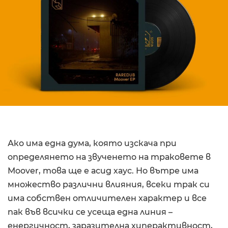
Ако има една дума, която изскача при
определянето на звученето на траковете в
Moover, това ще е асид хаус. Но вътре има
множество различни влияния, всеки трак си
има собствен отличителен характер и все
пак във всички се усеща една линия –
енергичност, заразителна хиперактивност,