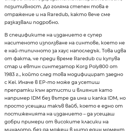
позитивност. До голяма степен това е
отражение и на Raredub, както вече сме
разказвали подробно.
В спецификите на изданието е супер
наситеното използване на синтове, което не
е най-типичното за хаус напоследък. Това идва
от факта, че преди време Raredub си купува
стар и евтин синтезатор Korg Poly800 от
1983 г., който след това модифицират заедно
с Kei. Иначе в EP-то може да усетиш
препратки към артисти и влияния като
например IDM без вътре да има и капка IDM, но
просто усещаш такъв вайб, което е едно от
постиженията на изданието – да усещаш
добри примери от високите класики на
миналото, без да можеш в нито един момент