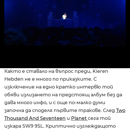
Както е ставало на въпрос преди, Kieren
Hebden не е много по приказките. С
изключение на едно кратко интервю той
обяви излизането на предстоящ албум без да
дава много инфо, и с още по-малко думи
започна да споделя първите тракове. След
Two
Thousand And Seventeen
и
Planet
сега той
изкара SW9 9SL. Криптично изглеждащото