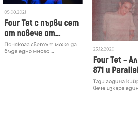
05.08.2021
Four Tet с първи сет
от повече от
година насам
Понякога светът може да
25.12.2020
бъде едно много ...
Four Tet – 
871 и Paralle
Тази година Кий
вече изкара един 