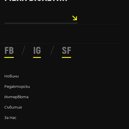
FB
/
IG
/
SF
Новини
Редакторски
Интервюта
Събития
За Нас