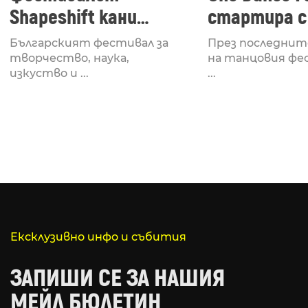
Shapeshift кани
стартира с
Fabrizio Mammarella
Lucid, посв
Българският фестивал за
През последнит
за откриването си
рейв култу
творчество, наука,
на танцовия фе
изкуство и ...
...
Ексклузивно инфо и събития
ЗАПИШИ СЕ ЗА НАШИЯ
МЕЙЛ БЮЛЕТИН