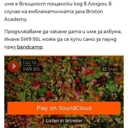
име е всъщност пощенски код в Лондон, в
случая на емблематичната зала Brixton
Academy.
Продължаваме да чакаме дата и име за албума.
Иначе SW9 9SL може да се купи само за паунд
през
bandcamp
.