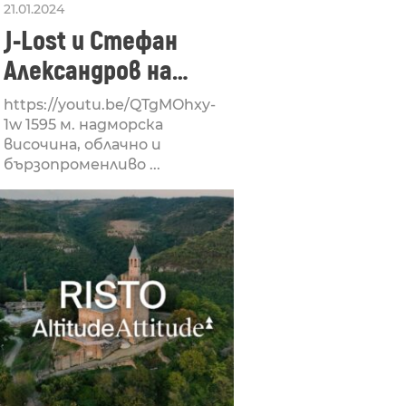
21.01.2024
J-Lost и Стефан
Александров на
Арката на
https://youtu.be/QTgMOhxy-
свободата – Altitude
1w 1595 м. надморска
височина, облачно и
Attitude
бързопроменливо ...