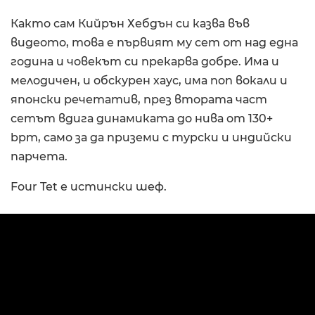
Както сам Кийрън Хебдън си казва във
видеото, това е първият му сет от над една
година и човекът си прекарва добре. Има и
мелодичен, и обскурен хаус, има поп вокали и
японски речетатив, през втората част
сетът вдига динамиката до нива от 130+
bpm, само за да приземи с турски и индийски
парчета.
Four Tet е истински шеф.