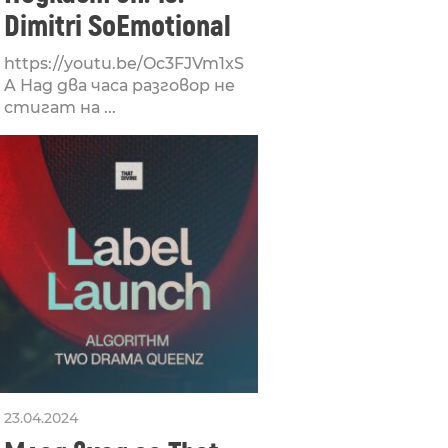
Dimitri SoEmotional
https://youtu.be/Oc3FJVm1xS
A Над два часа разговор не
стигат на ...
23.04.2024