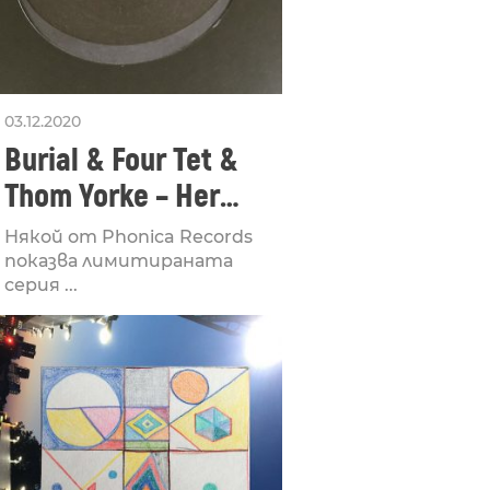
03.12.2020
Burial & Four Tet &
Thom Yorke – Her
Revolution / His Rope
Някой от Phonica Records
показва лимитираната
серия ...