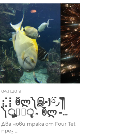
04.11.2019
⣎⡇ꉺლ༽இ•̛)ྀ◞ ༎ຶ
༽ৣৢ؞ৢ؞ؖ ꉺლ –
ʅ͡͡͡͡͡͡͡͡͡͡͡(ƟӨ)ʃ͡͡͡͡͡͡͡͡͡͡ ꐑ(ཀ ඊູ
Два нови трака от Four Tet
ఠీੂ೧ູ࿃ूੂ✧✧✧✧
през ...