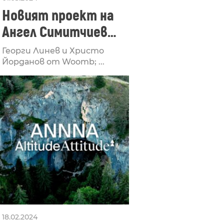
Новият проект на
Ангел Симитчиев
ремиксира Woomb
Георги Линев и Христо
Йорданов от Woomb; ...
18.02.2024