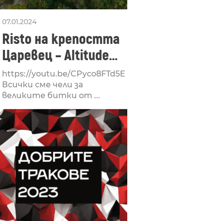
07.01.2024
Risto на крепостта
Царевец – Altitude
Attitude
https://youtu.be/CPyco8FTd5E
Всички сме чели за
великите битки от ...