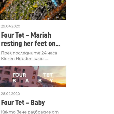
29.04.2020
Four Tet – Mariah
resting her feet on
her turntable
През последните 24 часа
Kieren Hebden качи ...
28.02.2020
Four Tet – Baby
Както вече разбрахме от