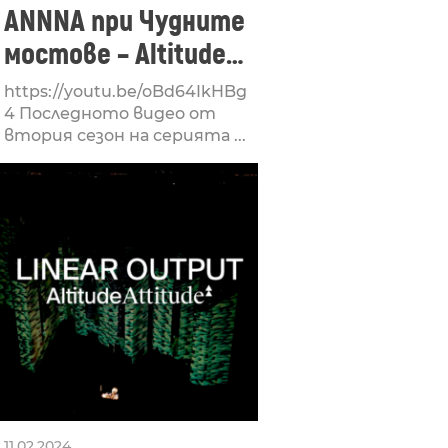
ANNNA при Чудните
мостове – Altitude
Attitude
https://youtu.be/oBd64IkHBg
4 Последното видео от
втория сезон на серията ...
11.02.2024