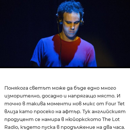
Понякога светът може да бъде едно много
изморително, досадно и напрягащо място. И
точно в такива моменти нов микс от Four Tet
влиза като просеко на афтър. Тук английският
продуцент се намира в нюйоркското The Lot
Radio, където пуска в продължение на два часа.