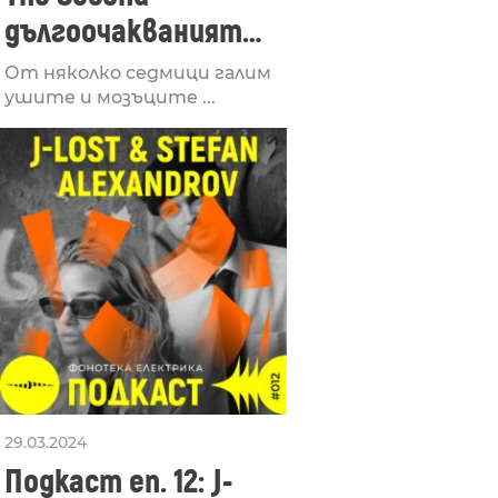
дългоочакваният
втори албум на scav
От няколко седмици галим
излезе за Mahorka
ушите и мозъците ...
29.03.2024
Подкаст еп. 12: J-