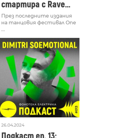
стартира с Rave
Lucid, посветен на
През последните издания
рейв културата
на танцовия фестивал One
...
26.04.2024
Подкаст еп. 13: