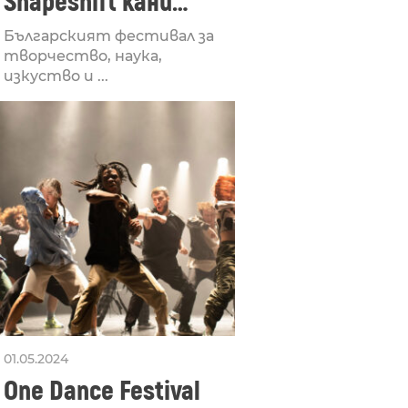
Shapeshift кани
Fabrizio Mammarella
Българският фестивал за
за откриването си
творчество, наука,
изкуство и ...
01.05.2024
One Dance Festival