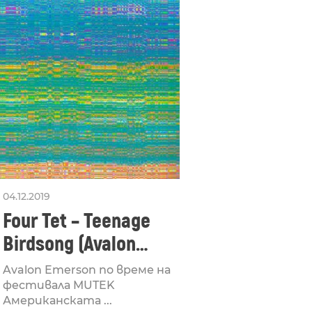
04.12.2019
Four Tet – Teenage
Birdsong (Avalon
Emerson Scrub Jay
Avalon Emerson по време на
Remix)
фестивала MUTEK
Американската ...