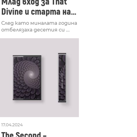
Млад вход за That
Divine и старта на
лейбъла им
След като миналата година
отбелязаха десетия си ...
17.04.2024
The Second –