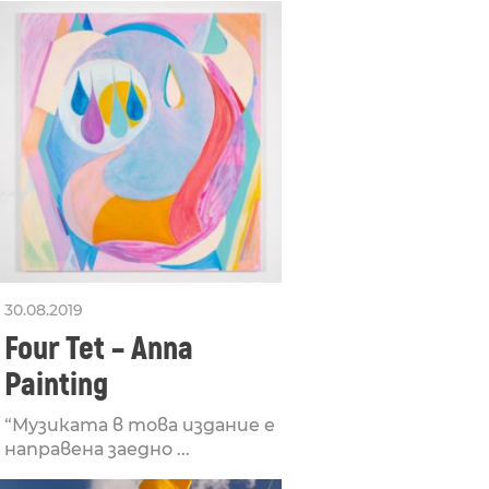
✧✧ළඕั࿃ूੂ࿃ूੂ
30.08.2019
Four Tet – Anna
Painting
“Музиката в това издание е
направена заедно ...