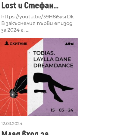
Lost и Стефан
Александров
https://youtu.be/39H8i5ysrDk
В закъснелия първи епизод
за 2024 г. ...
12.03.2024
Млад вход за