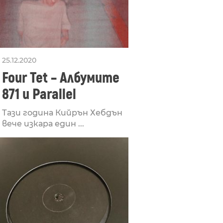
25.12.2020
Four Tet – Албумите
871 и Parallel
Тази година Кийрън Хебдън
вече изкара един ...