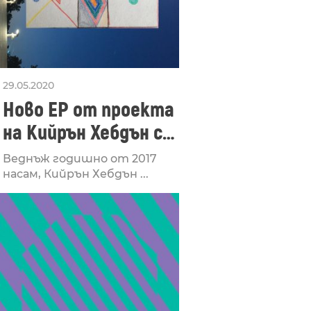
29.05.2020
Ново EP от проекта
на Кийрън Хебдън с
йероглифите
Веднъж годишно от 2017
насам, Кийрън Хебдън ...