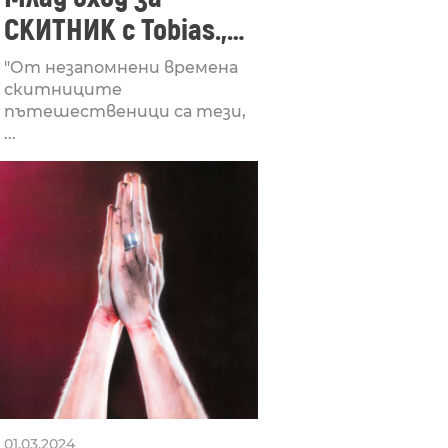
СКИТНИК с Tobias.,
Laylla Dane и
"От незапомнени времена
Dreamdance
скитниците
пътешественици са тези,
...
01.03.2024