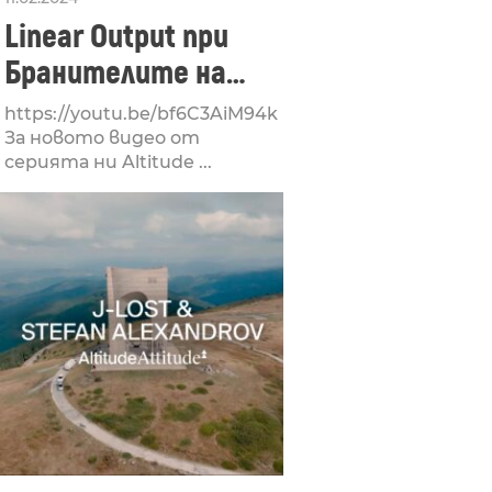
Linear Output при
Бранителите на
Стара Загора –
https://youtu.be/bf6C3AiM94k
Altitude Attitude
За новото видео от
серията ни Altitude ...