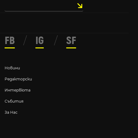
FB
/
IG
/
SF
Новини
Редакторски
Интервюта
Събития
За Нас