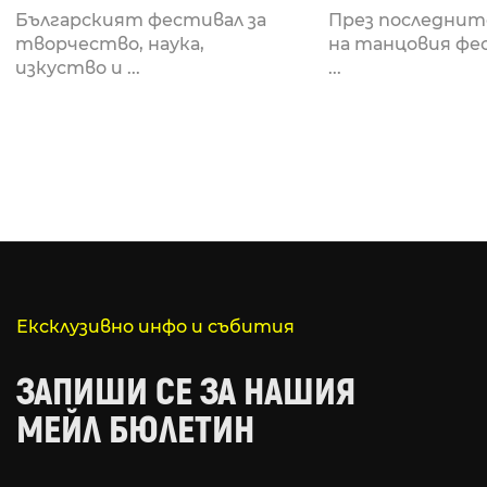
Fabrizio Mammarella
Lucid, посв
Българският фестивал за
През последнит
за откриването си
рейв култу
творчество, наука,
на танцовия фе
изкуство и ...
...
Ексклузивно инфо и събития
ЗАПИШИ СЕ ЗА НАШИЯ
МЕЙЛ БЮЛЕТИН