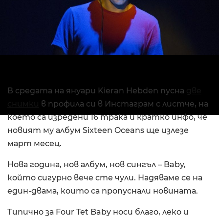
В средата на януари Kieran Hebden пусна
две
снимки
в профила си в Инстаграм с листче, на
което са изредени 16 трака и кратко инфо, че
новият му албум Sixteen Oceans ще излезе
март месец.
Нова година, нов албум, нов сингъл – Baby,
който сигурно вече сте чули. Надяваме се на
един-двама, които са пропуснали новината.
Типично за Four Tet Baby носи благо, леко и