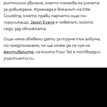
ритмично звучене, което помахва на зимата
за довиждане. Изненада е вокалът на Ellie
Goulding, която прави парчето още по-
чуруликащо.
Jason Evans
е човекът, който
седи зад обложката.
Още няма обявени дати за турне към албума,
но предполагаме, че ще може да се чуе на
фестивалите
, на които Four Tet е потвърдил
участието си.