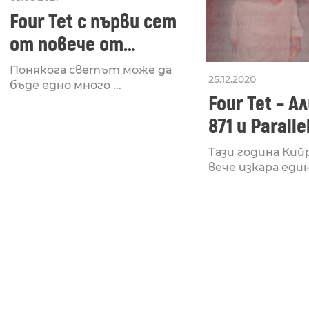
Four Tet с първи сет
от повече от
година насам
Понякога светът може да
25.12.2020
бъде едно много ...
Four Tet – 
871 и Paralle
Тази година Кий
вече изкара един 