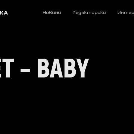
Новини
Редакторски
Инте
T – BABY