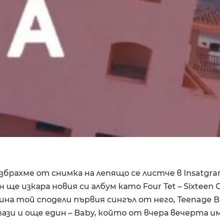
збрахме от снимка на лепящо се листче в Insatgra
ще изкара новия си албум като Four Tet – Sixteen 
на той сподели първия сингъл от него, Teenage Bir
ази и още един – Baby, който от вчера вечерта им