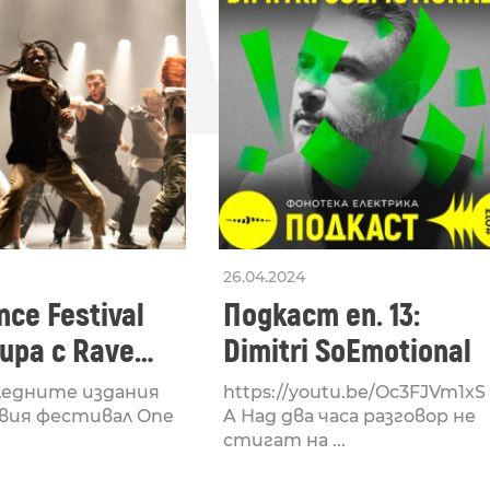
СЛЕ
26.04.2024
ce Festival
Подкаст еп. 13:
ра с Rave
Dimitri SoEmotional
 посветен на
ледните издания
https://youtu.be/Oc3FJVm1xS
културата
вия фестивал One
A Над два часа разговор не
стигат на ...