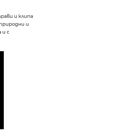
рави и клипа
 природни и
 и с