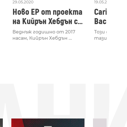
29.05.2020
19.05.2020
Ново EP от проекта
Caribou –
на Кийрън Хебдън с
Back (Fou
e
йероглифите
Веднъж годишно от 2017
Този диван, 
насам, Кийрън Хебдън ...
тази хавлия. 