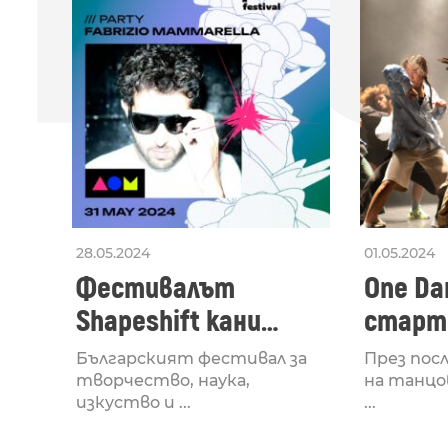
ПО
28.05.2024
01.05.2024
Фестивалът
One Dan
Shapeshift кани
старти
Fabrizio Mammarella
Lucid,
Българският фестивал за
През пос
за откриването си
рейв 
творчество, наука,
на танцо
изкуство и ...
...