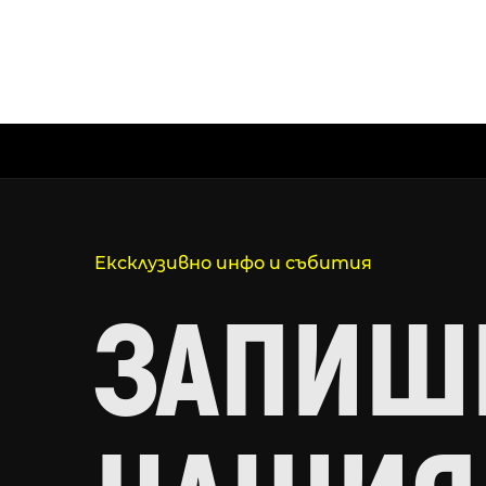
Ексклузивно инфо и събития
ЗАПИШИ