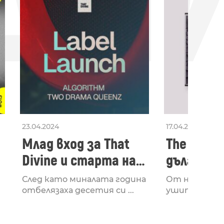
ДН
23.04.2024
17.04.2024
Млад вход за That
The Secon
Divine и старта на
дългооча
лейбъла им
втори ал
След като миналата година
От няколко 
излезе з
отбелязаха десетия си ...
ушите и мозъ