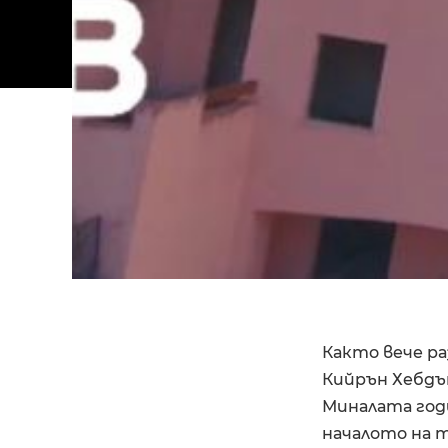
Както вече ра
Кийрън Хебдън 
Миналата годи
началото на т