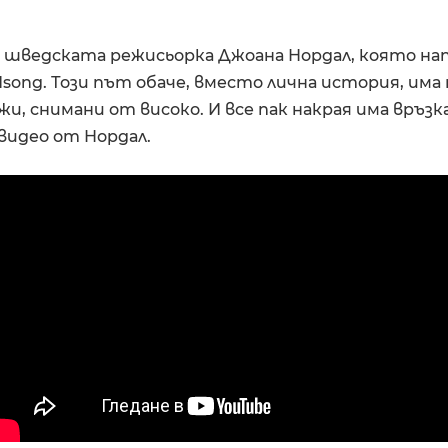
 шведската режисьорка Джоана Нордал, която нап
rdsong. Този път обаче, вместо лична история, има
жи, снимани от високо. И все пак накрая има връзка
идео от Нордал.