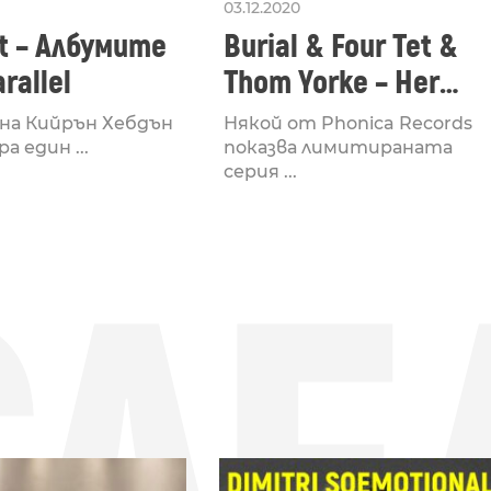
03.12.2020
et – Албумите
Burial & Four Tet &
arallel
Thom Yorke – Her
Revolution / His Rop
ина Кийрън Хебдън
Някой от Phonica Records
а един ...
показва лимитираната
серия ...