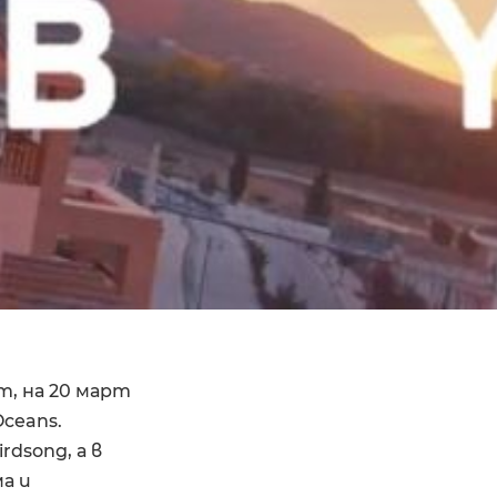
m, на 20 март
Oceans.
dsong, а в
а и