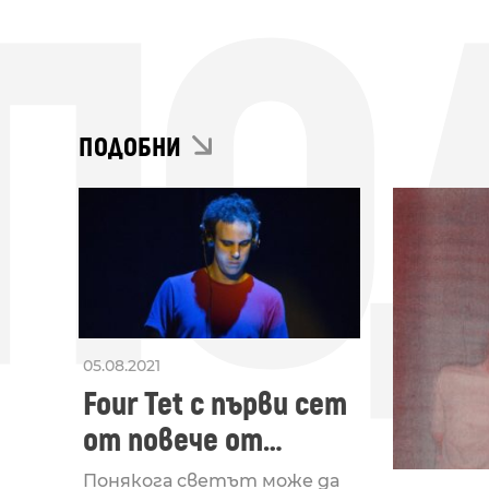
ПО
ПОДОБНИ
05.08.2021
Four Tet с първи сет
от повече от
година насам
Понякога светът може да