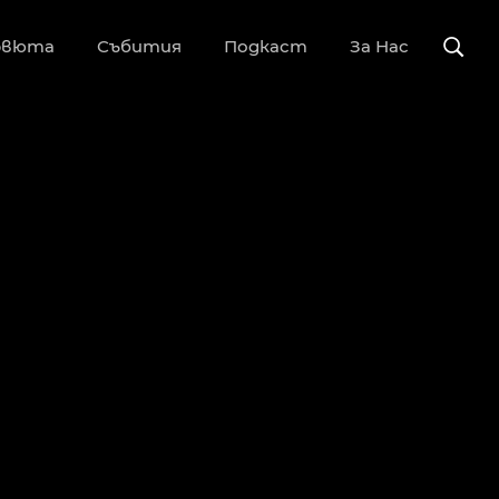
рвюта
Събития
Подкаст
За Нас