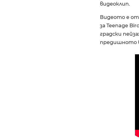
видеоклип.
Видеото е от
за Teenage Bi
градски пейза
предишното в