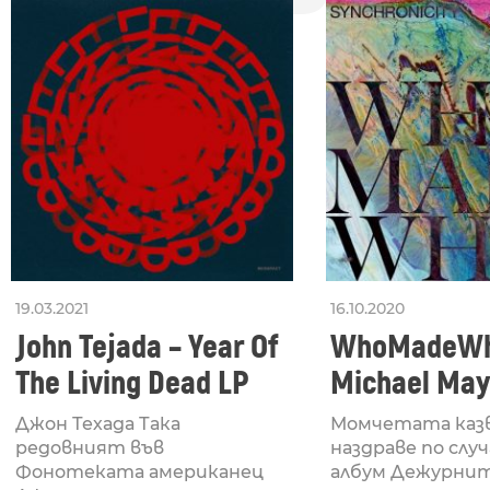
19.03.2021
16.10.2020
John Tejada – Year Of
WhoMadeWh
The Living Dead LP
Michael May
Hamstring
Джон Техада Така
Момчетата каз
редовният във
наздраве по слу
Фонотеката американец
албум Дежурните