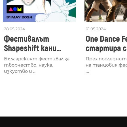
28.05.2024
01.05.2024
Фестивалът
One Dance Fe
Shapeshift кани
стартира с
Fabrizio Mammarella
Lucid, посв
Българският фестивал за
През последнит
за откриването си
рейв култу
творчество, наука,
на танцовия фе
изкуство и ...
...