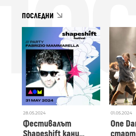
ПО
ПОСЛЕДНИ
28.05.2024
01.05.2024
Фестивалът
One Dan
Shapeshift кани
старти