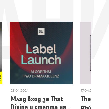
ДН
23.04.2024
17.04.2024
Млад вход за That
The Secon
Divine и старта на
дългооча