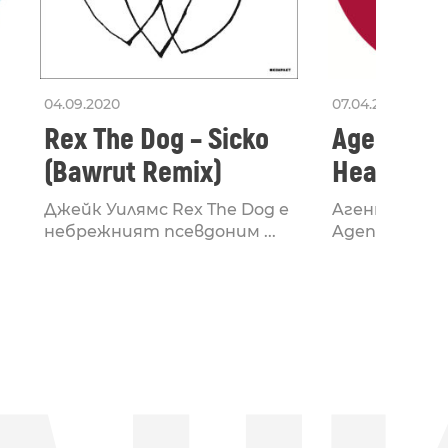
04.09.2020
07.04.2020
Rex The Dog – Sicko
Agents Of
(Bawrut Remix)
Heart Is 
Джейк Уилямс Rex The Dog е
Aгентите ц
небрежният псевдоним ...
Agents Of Tim