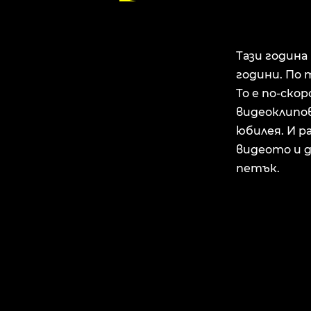
Тази година
години. По 
То е по-ско
видеоклипов
юбилея. И р
видеото и д
петък.