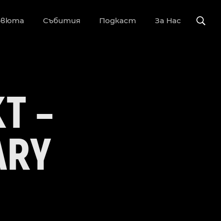
рвюта
Събития
Подкаст
За Нас
T –
ARY