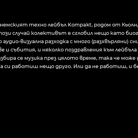
 немският техно лейбъл Kompakt, родом от Кьолн
този случай колективът е сглобил нещо като био
ро аудио-визуална разходка с много (разхвърляни) с
е и събития, и няколко поздравления към лейбъла 
азбира се музика през цялото време, така че може
а си работиш нещо друго. Или да не работиш, и б