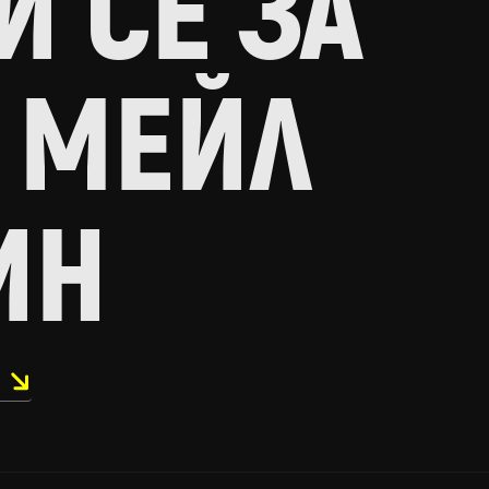
 СЕ ЗА
 МЕЙЛ
ИН