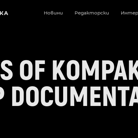
Новини
Редакторски
Инте
RS OF KOMPAK
P DOCUMENT