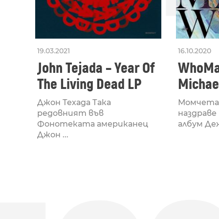
19.03.2021
16.10.2020
John Tejada – Year Of
WhoMa
The Living Dead LP
Michae
Hamstr
Джон Техада Така
Момчета
редовният във
наздраве 
Фонотеката американец
албум Деж
Джон ...