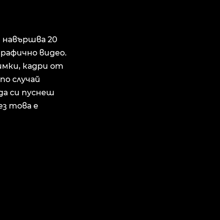
, навършва 20
графично видео.
нимки, кадри от
по случай
 да си пуснеш
ез това е