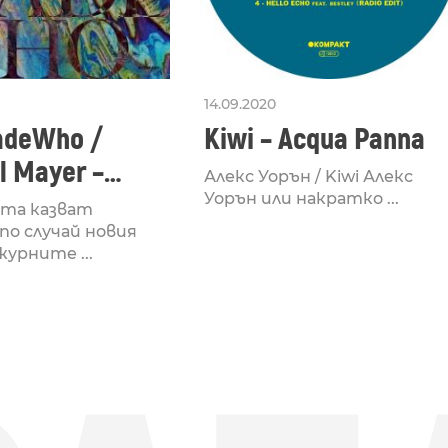
14.09.2020
deWho /
Kiwi – Acqua Panna
l Mayer –
Алекс Уорън / Kiwi Алекс
ing
Уорън или накратко ...
та казват
по случай новия
урните ...