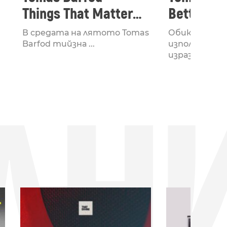
Things That Matter
Better Th
//ft. Louise Foo &
В средата на лятото Tomas
Обикновено 
Sharin Foo
Barfod тийзна ...
използваме 
изрази, ...
ДН