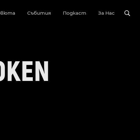
рвюта
Събития
Подкаст
За Нас
OKEN