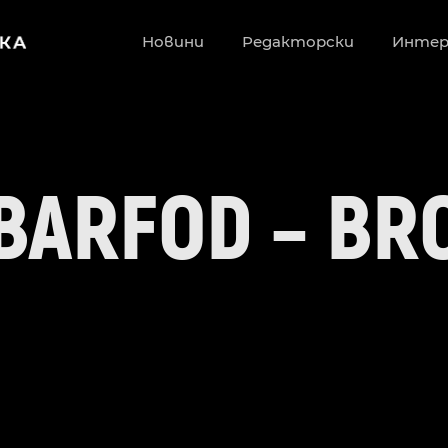
Новини
Редакторски
Инте
BARFOD – BR