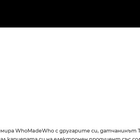
рмира WhoMadeWho с другарите си, датчанинът T
нал кариерата си на електронен продуцент със с