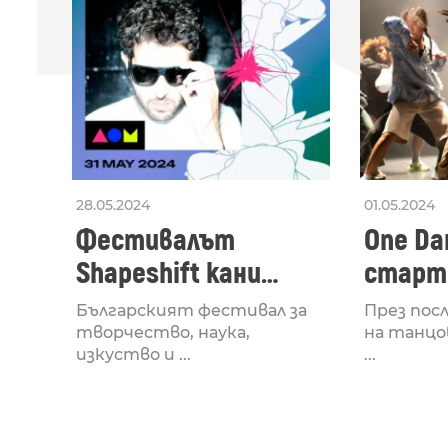
28.05.2024
01.05.2024
Фестивалът
One Dan
Shapeshift кани
старти
Fabrizio Mammarella
Lucid,
Българският фестивал за
През пос
за откриването си
рейв 
творчество, наука,
на танцо
изкуство и ...
...