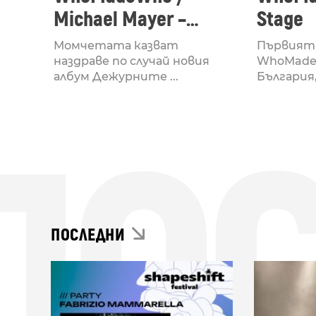
Michael Mayer –
Stage
Hamstring
Момчетата казват
Първият 
наздраве по случай новия
WhoMade
албум Дежурните ...
България, 
ПО
ПОСЛЕДНИ