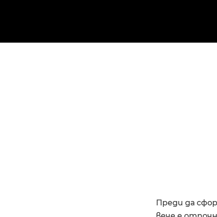
Преди да сфо
вече е отпоч