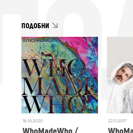
ПО
ПОДОБНИ
16.10.2020
22.11.2017
WhoMadeWho /
WhoMad