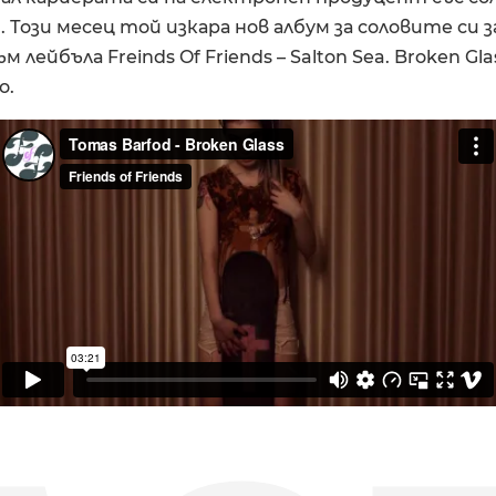
. Този месец той изкара нов албум за соловите си 
 лейбъла Freinds Of Friends – Salton Sea. Broken Gl
о.