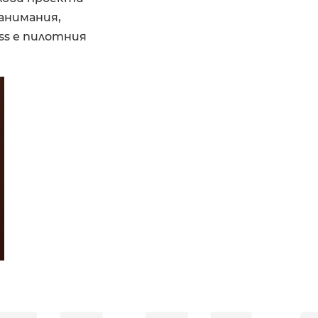
занимания,
ass е пилотния