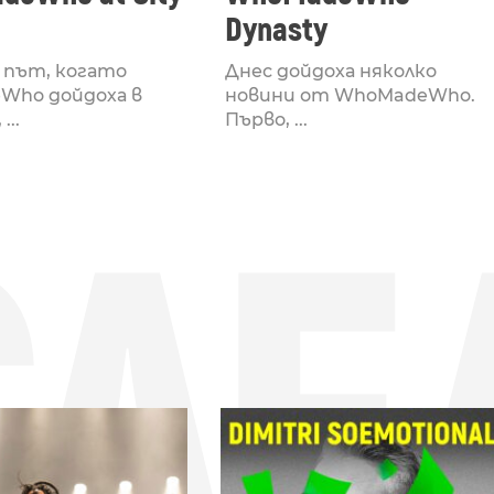
Dynasty
път, когато
Днес дойдоха няколко
Who дойдоха в
новини от WhoMadeWho.
...
Първо, ...
СЛЕ