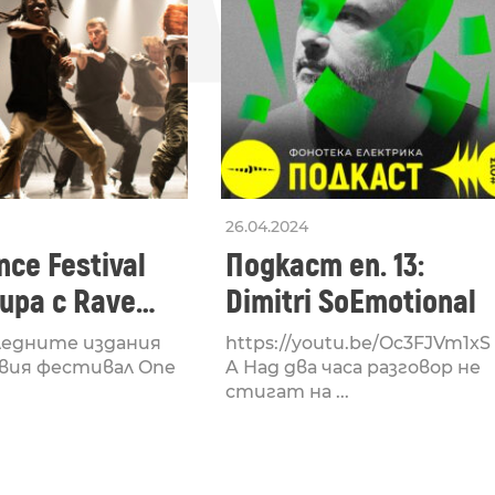
26.04.2024
ce Festival
Подкаст еп. 13:
ра с Rave
Dimitri SoEmotional
 посветен на
ледните издания
https://youtu.be/Oc3FJVm1xS
културата
вия фестивал One
A Над два часа разговор не
стигат на ...