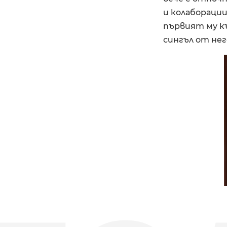
и колаборации
първият му към
сингъл от нег