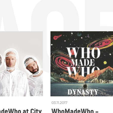
ДО
03.11.2017
eWho at City
WhoMadeWho –