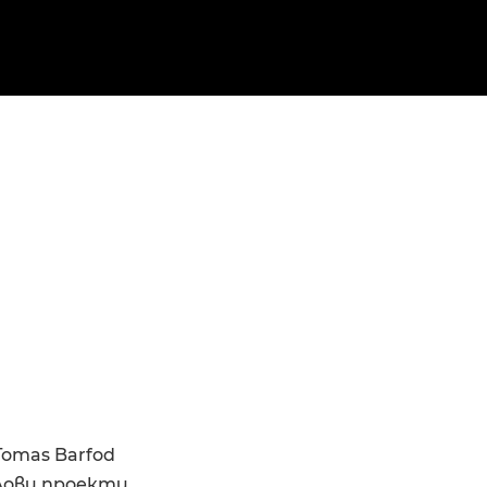
omas Barfod
олови проекти