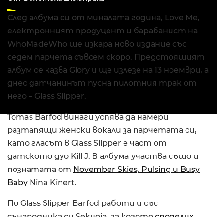
След албума си от миналата година, Love Me,
електронният продуцент и барабанист на
WhoMadeWho ще изкара новo издание със
седем парчета съвсем скоро. Предстоящият
албум се казва Glory и ще излезе на 13 ноември, а
днес датчанинът пусна пилотния трак от
него – Glass Slipper.
Tomas Barfod винаги успява да намери
разтапящи женски вокали за парчетата си,
като гласът в Glass Slipper е част от
датското дуо Kill J. В албумa участва също и
познатата от
November Skies, Pulsing и Busy
Baby
Nina Kinert.
По Glass Slipper Barfod работи и със
сънародника си Sekuoia, за когото
споделих