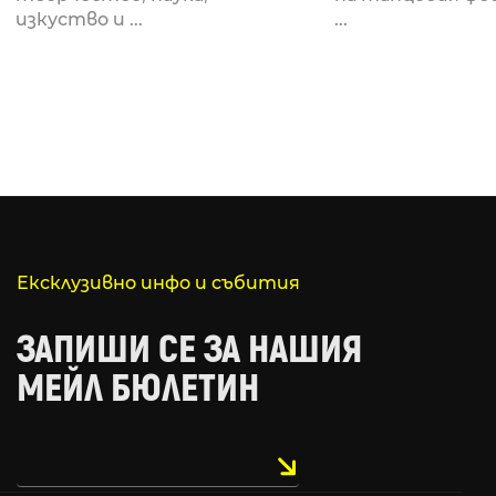
за откриването си
рейв култу
изкуство и ...
...
Ексклузивно инфо и събития
ЗАПИШИ СЕ ЗА НАШИЯ
МЕЙЛ БЮЛЕТИН