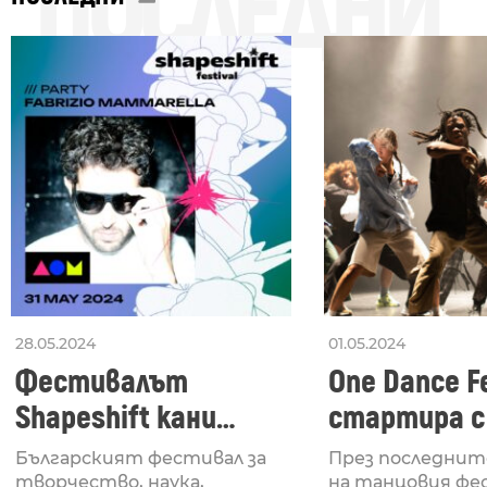
ПОСЛЕДНИ
28.05.2024
01.05.2024
Фестивалът
One Dance Fe
Shapeshift кани
стартира с
Fabrizio Mammarella
Lucid, посв
Българският фестивал за
През последнит
творчество, наука,
на танцовия фе