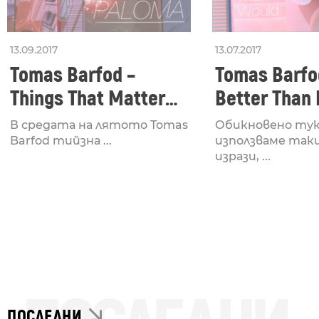
13.09.2017
13.07.2017
Tomas Barfod –
Tomas Barfo
Things That Matter
Better Than 
//ft. Louise Foo &
В средата на лятото Tomas
Обикновено тук
Sharin Foo
Barfod тийзна ...
използваме так
изрази, ...
ПОСЛЕДНИ