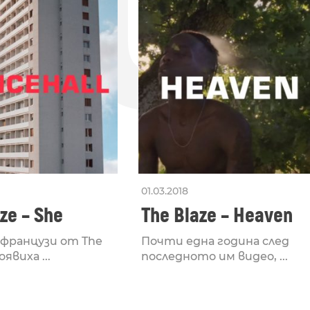
ДО
01.03.2018
ze – She
The Blaze – Heaven
французи от The
Почти една година след
оявиха ...
последното им видео, ...