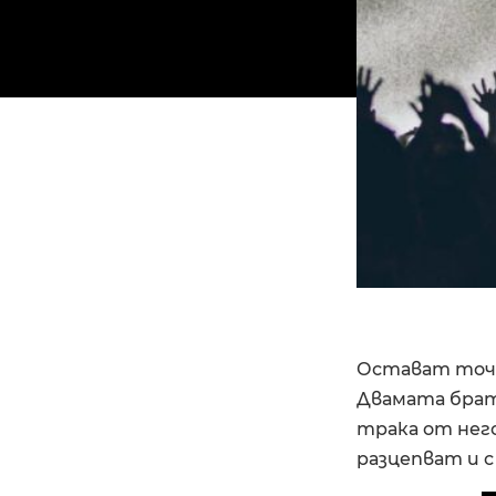
Остават точн
Двамата брато
трака от нег
разцепват и с