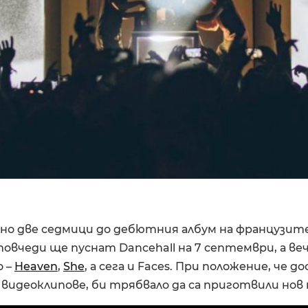
о две седмици до дебютния албум на французите 
вчеди ще пуснат Dancehall на 7 септември, а ве
о –
Heaven
,
She
, а сега и Faces. При положение, че до
 видеоклипове, би трябвало да са приготвили нов п