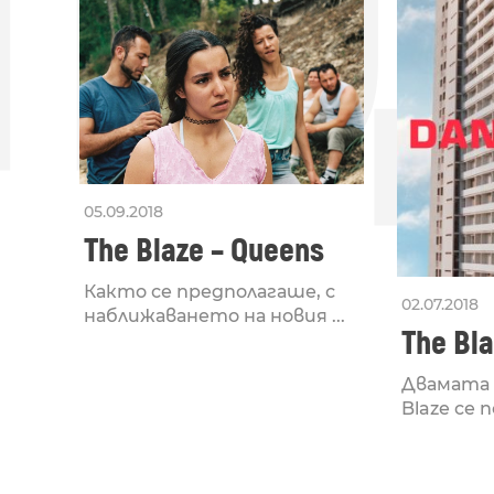
ПО
05.09.2018
The Blaze – Queens
Както се предполагаше, с
02.07.2018
наближаването на новия ...
The Bla
Двамата 
Blaze се п