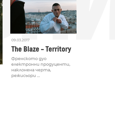
БН
09.03.2017
The Blaze – Territory
Френското дуо
електронни продуценти,
наклонена черта,
режисьори ...