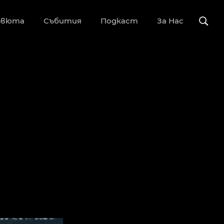
рвюта
Събития
Подкаст
За Нас