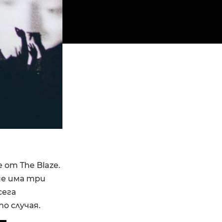
от The Blaze.
че има три
сега
о случая.