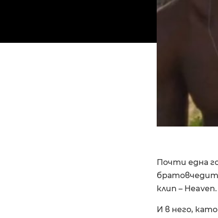
Почти една го
братовчедите G
клип – Heaven.
И в него, ка