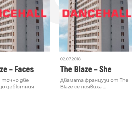
02.07.2018
ze – Faces
The Blaze – She
 точно две
Двамата французи от The
 до дебютния
Blaze се появиха ...