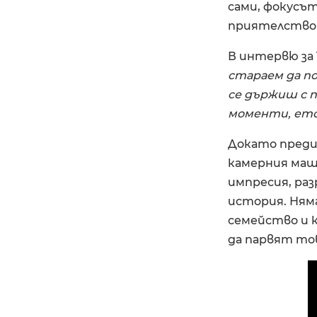
сами, фокусът
приятелствот
В интервю за 
стараем да п
се държиш с 
моменти, ето
Докато преди
камерния маща
импресия, раз
история. Няма
семейство и 
да парвят тов