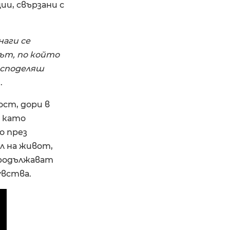
ии, свързани с
наги се
ът, по който
 споделяш
.
ст, дори в
а като
о през
л на живот,
продължават
увства.