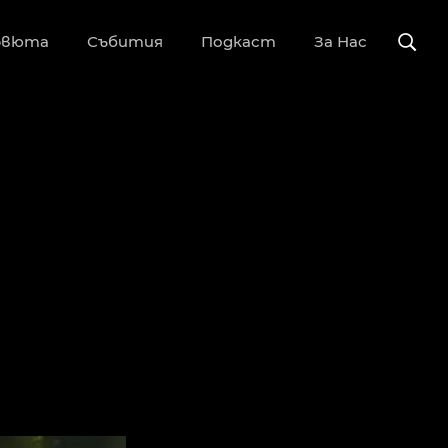
рвюта
Събития
Подкаст
За Нас