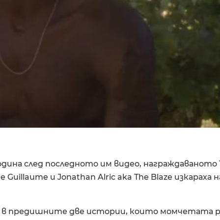
дина след последното им видео, награждаваното Te
uillaume и Jonathan Alric aka The Blaze изкараха 
то в предишните две истории, които момчетата