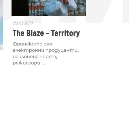
09.03.2017
The Blaze – Territory
Френското дуо
електронни продуценти,
наклонена черта,
режисьори ...