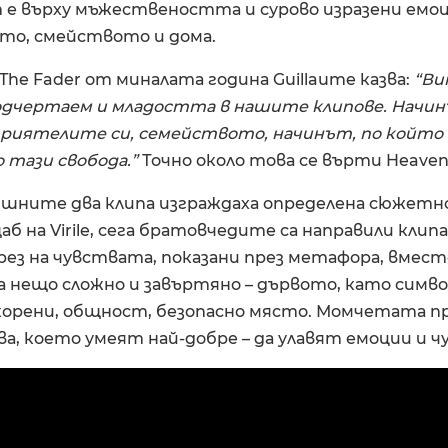
 е върху мъжествеността и сурово изразени емоц
о, смейството и дома.
The Fader от миналата година Guillaume казва:
“Ви
одчертаем и младостта в нашите клипове. Начин
приятелите си, семейството, начинът, по който
 тази свобода.”
Точно около това се върти Heaven
шните два клипа изграждаха определена сюжетно
б на Virile, сега братовчедите са направили клип
рез на чувствата, показани през метафора, вмест
 нещо сложно и завъртяно – дървото, като симво
корени, общност, безопасно място. Момчетата 
а, което умеят най-добре – да улавят емоции и ч