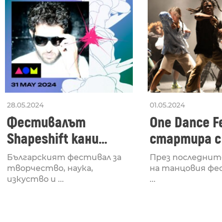
28.05.2024
01.05.2024
Фестивалът
One Dance Fe
Shapeshift кани
стартира с
Fabrizio Mammarella
Lucid, посв
Българският фестивал за
През последнит
за откриването си
рейв култу
творчество, наука,
на танцовия фе
изкуство и ...
...