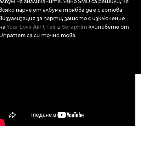
албум на англичаните. Явно SMD са решили, че
всяко парче от албума трябва да е с готова
визуализация за парти, защото с изключение
на
Your Love Ain’t Fair
и
Seraphim
клиповете от
Unpatters са си точно това.