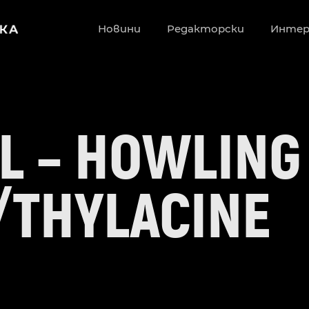
Новини
Редакторски
Инте
L – HOWLING
/THYLACINE