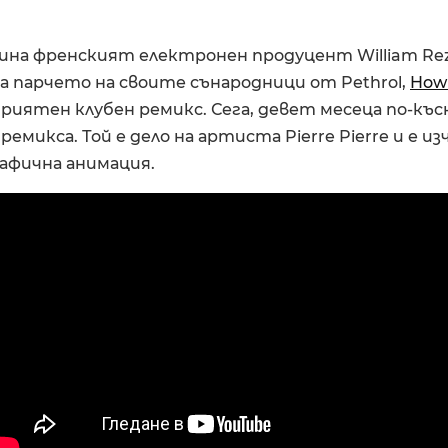
ина френският електронен продуцент William Rez
ща парчето на своите сънародници от Pethrol,
Howl
риятен клубен ремикс. Сега, девет месеца по-късн
ремикса. Той е дело на артиста Pierre Pierre и е и
рафична анимация.