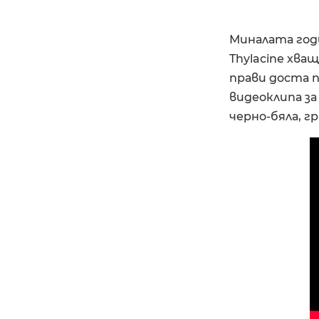
Миналата год
Thylacine хва
прави доста п
видеоклипа за 
черно-бяла, г