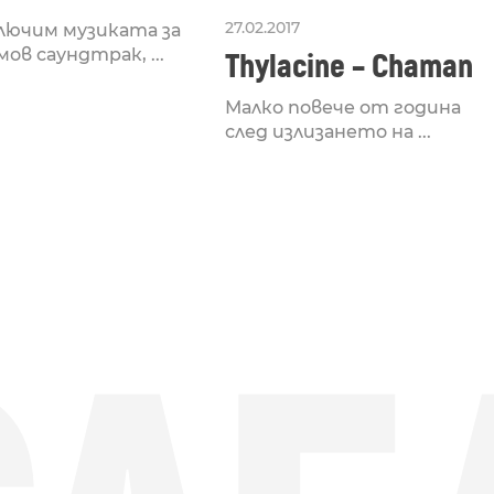
27.02.2017
лючим музиката за
ов саундтрак, ...
Thylacine – Chaman
Малко повече от година
след излизането на ...