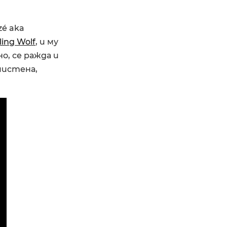
é aka
ing Wolf
, и му
о, се ражда и
зчистена,