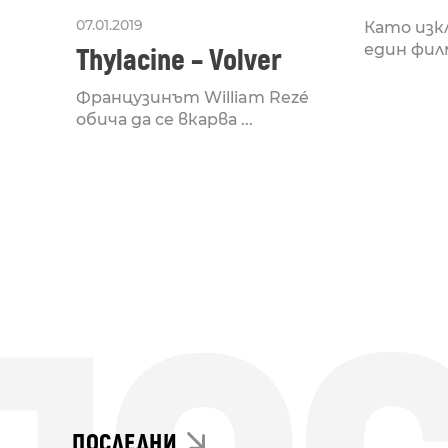
07.01.2019
Като изк
един филм
Thylacine – Volver
Французинът William Rezé
обича да се вкарва ...
ПОСЛЕДНИ