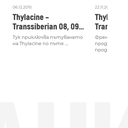
06.12.2015
22.11.2015
Thylacine –
Thylacine 
Transsiberian 08, 09
Transsiber
& 10
07 + Irkut
Тук приключва пътуването
Френският 
на Thylacine по пътя ...
продуцент Th
продължава п