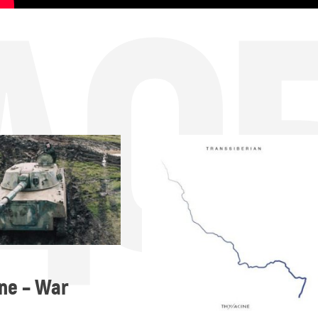
ДО
ne – War