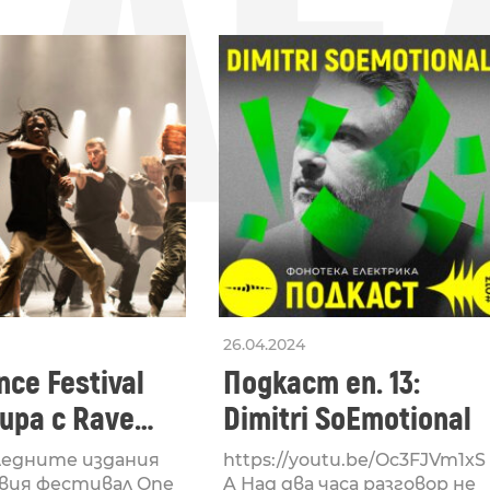
СЛЕ
26.04.2024
ce Festival
Подкаст еп. 13:
ра с Rave
Dimitri SoEmotional
 посветен на
ледните издания
https://youtu.be/Oc3FJVm1xS
вия фестивал One
A Над два часа разговор не