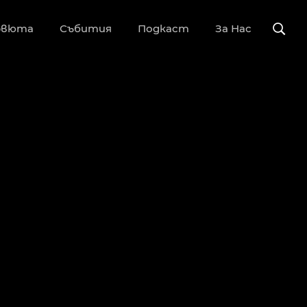
рвюта
Събития
Подкаст
За Нас