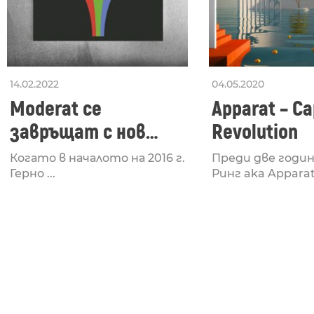
14.02.2022
04.05.2020
Moderat се
Apparat – Ca
завръщат с нов
Revolution
албум MORE D4TA
Когато в началото на 2016 г.
Преди две годи
Герно ...
Ринг aka Apparat 