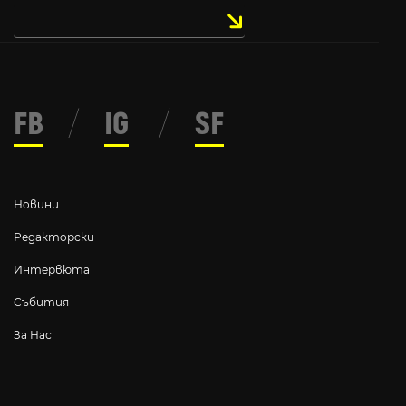
FB
/
IG
/
SF
Новини
Редакторски
Интервюта
Събития
За Нас