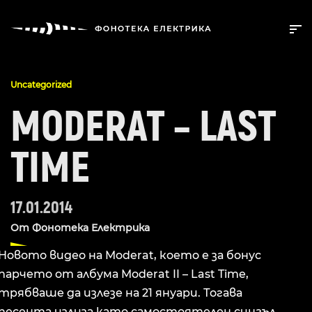
Uncategorized
MODERAT – LAST
TIME
17.01.2014
От
Фонотека Електрика
Новото видео на Moderat, което е за бонус
парчето от албума Moderat II – Last Time,
трябваше да излезе на 21 януари. Тогава
песента излиза като самостоятелен сингъл