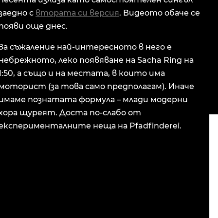
заедно с
втората си версия
. Видеото обаче се
появи още днес.
За съжаление най-интересното в него е
небрежното, леко появяване на Sacha Ring на
1:50, а също и на местата, в които има
моторист (за това само предполагам). Иначе
имаме познатата формула – млади модерни
хора щуреят. Доста по-слабо от
експерименталните неща на Pfadfinderei.