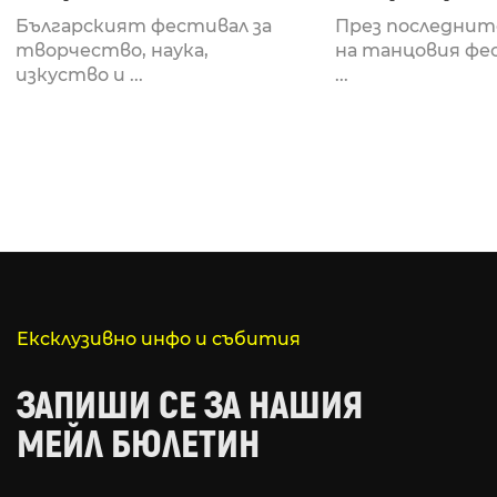
Fabrizio Mammarella
Lucid, посв
Българският фестивал за
През последнит
за откриването си
рейв култу
творчество, наука,
на танцовия фе
изкуство и ...
...
Ексклузивно инфо и събития
ЗАПИШИ СЕ ЗА НАШИЯ
МЕЙЛ БЮЛЕТИН