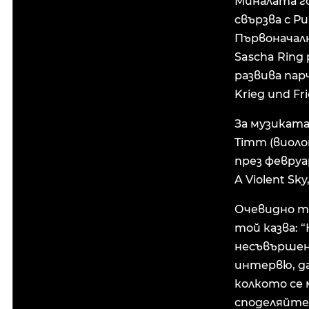
Миналата г
свързва с Р
Първоначалн
Sascha Ring
развива пар
Krieg und Fri
За музиката
Timm (виолон
през февруа
A Violent Sk
Очевидно то
той казва: “
несъвършенс
интервю, да
колкото се 
споделяйте 