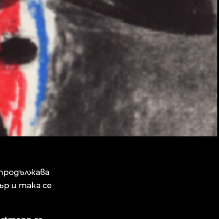
g продължава
ър и така се