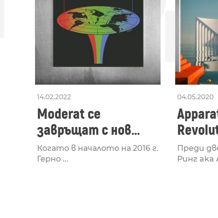
14.02.2022
04.05.2020
Moderat се
Apparat
завръщат с нов
Revolu
албум MORE D4TA
Когато в началото на 2016 г.
Преди дв
Герно ...
Ринг aka A