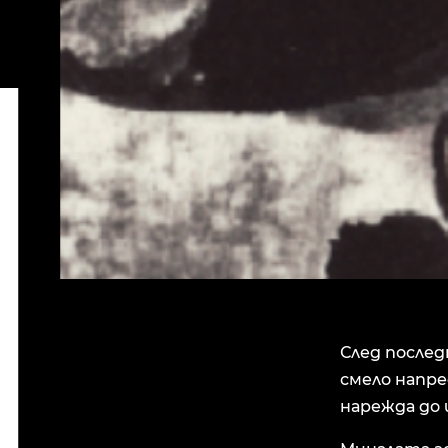
След последн
смело напре
нарежда до 