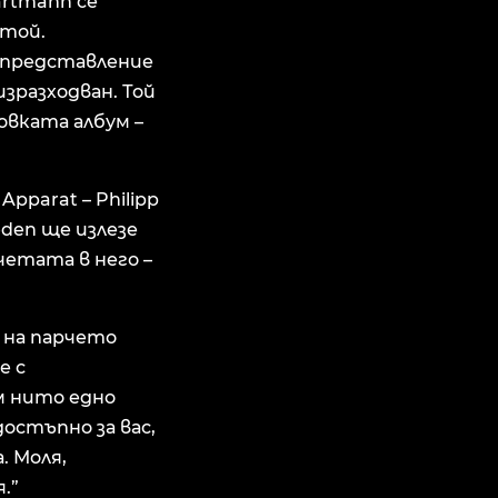
rtmann се
стой.
о представление
изразходван. Той
овката албум –
pparat – Philipp
ieden ще излезе
рчетата в него –
 на парчето
е с
м нито едно
остъпно за вас,
. Моля,
.”