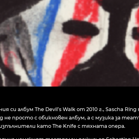
ия си албум The Devil’s Walk от 2010 г., Sascha Rin
д не просто с обикновен албум, а с музика за теат
изпълнители като The Knife с тяхната опера.