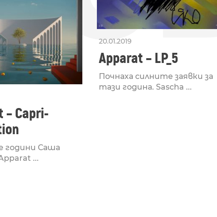
20.01.2019
Apparat – LP_5
Почнаха силните заявки за
тази година. Sascha ...
 – Capri-
tion
е години Саша
pparat ...