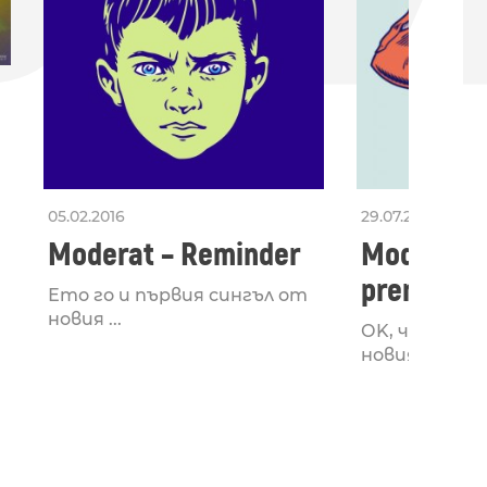
05.02.2016
29.07.2013
Moderat – Reminder
Moderat –
premiere 
Ето го и първия сингъл от
новия ...
ОK, чаканет
новият албум 