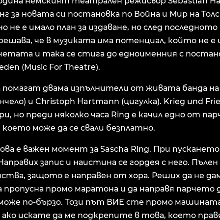
одина немският театрален режисьор Sebastian Ha
инг за новата си постановка по Война и Мир на Тол
о не е имало план за издаване, но след последнот
 решава, че в музиката има потенциал, който не е 
четата и така се стига до едноименния с постан
eden (Music For Theatre).
 помагат двама изпълнители от живата банда на A
чело) и Christoph Hartmann (цигулка). Krieg und Fr
ри, но преди няколко часа Ring е качил едно от па
y, което може да се свали безплатно.
ва е важен момент за Sascha Ring. При пускането
Направих запис и наистина се гордея с него. Пълен 
тва, защото е направен от хора. Реших да не да
 пропусна промо маратона и да направя парчето д
може по-бързо. Този път ВИЕ сте промо машината
ако искате да ме подкрепите в това, което правя