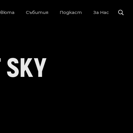
рвюта
Събития
Подкаст
За Нас
T SKY