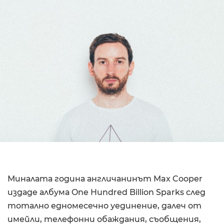
Миналата година англичанинът Max Cooper
издаде албума One Hundred Billion Sparks след
тотално едномесечно уединение, далеч от
имейли, телефонни обаждания, съобщения,