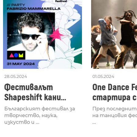
28.05.2024
01.05.2024
Фестивалът
One Dance Fe
Shapeshift кани
стартира с
Fabrizio Mammarella
Lucid, посв
Българският фестивал за
През последнит
за откриването си
рейв култу
творчество, наука,
на танцовия фе
изкуство и ...
...