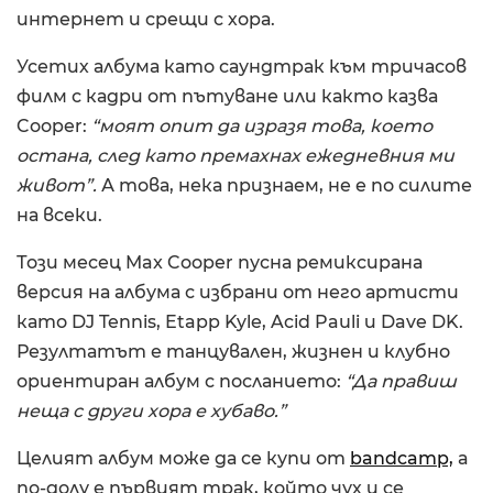
интернет и срещи с хора.
Усетих албума като саундтрак към тричасов
филм с кадри от пътуване или както казва
Cooper:
“моят опит да изразя това, което
остана, след като премахнах ежедневния ми
живот”.
А това, нека признаем, не е по силите
на всеки.
Този месец Max Cooper пусна ремиксирана
версия на албума с избрани от него артисти
като DJ Tennis, Etapp Kyle, Acid Pauli и Dave DK.
Резултатът е танцувален, жизнен и клубно
ориентиран албум с посланието:
“Да правиш
неща с други хора е хубаво.”
Целият албум може да се купи от
bandcamp,
a
по-долу е първият трак, който чух и се