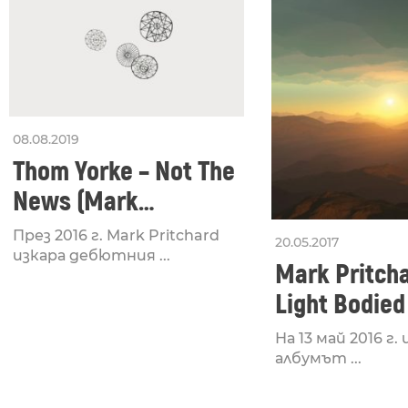
08.08.2019
Thom Yorke – Not The
News (Mark
Pritchard Remix)
През 2016 г. Mark Pritchard
20.05.2017
изкара дебютния ...
Mark Pritcha
Light Bodied
На 13 май 2016 г.
албумът ...