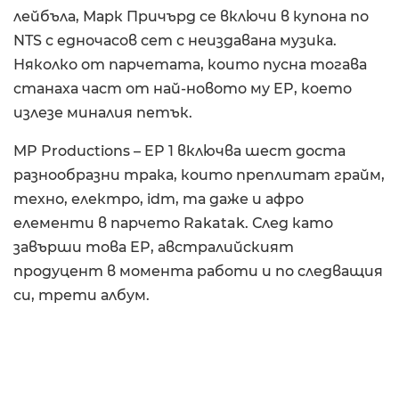
лейбъла, Марк Причърд се включи в купона по
NTS с едночасов сет с неиздавана музика.
Няколко от парчетата, които пусна тогава
станаха част от най-новото му EP, което
излезе миналия петък.
MP Productions – EP 1 включва шест доста
разнообразни трака, които преплитат грайм,
техно, електро, idm, та даже и афро
елементи в парчето Rakatak. След като
завърши това EP, австралийският
продуцент в момента работи и по следващия
си, трети албум.