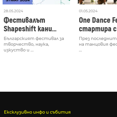
28.05.2024
01.05.2024
Фестивалът
One Dance Fe
Shapeshift кани
стартира с
Fabrizio Mammarella
Lucid, посв
Българският фестивал за
През последнит
за откриването си
рейв култу
творчество, наука,
на танцовия фе
изкуство и ...
...
Ексклузивно инфо и събития