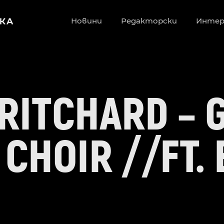
Новини
Редакторски
Инте
RITCHARD – G
 CHOIR //FT. 