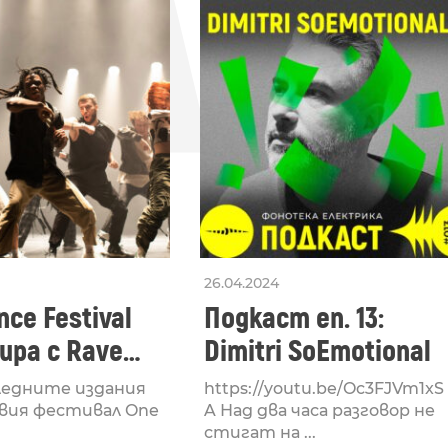
СЛЕ
26.04.2024
ce Festival
Подкаст еп. 13:
ра с Rave
Dimitri SoEmotional
 посветен на
ледните издания
https://youtu.be/Oc3FJVm1xS
културата
вия фестивал One
A Над два часа разговор не
стигат на ...