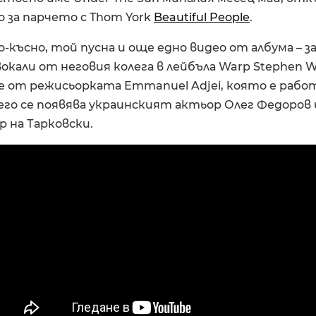
 за парчето с Thom York
Beautiful People
.
по-късно, той пусна и още едно видео от албума – з
с вокали от неговия колега в лейбъла Warp Stephen W
 е от режисьорката Emmanuel Adjei, която е рабо
в него се появява украинският актьор Олег Федоро
 на Тарковски.