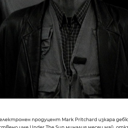
електронен продуцент Mark Pritchard изкара деб
бствено име Under The Sun миналия месец май, от