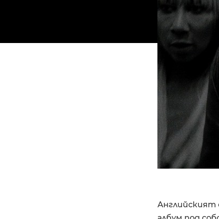
Английският 
албум под со