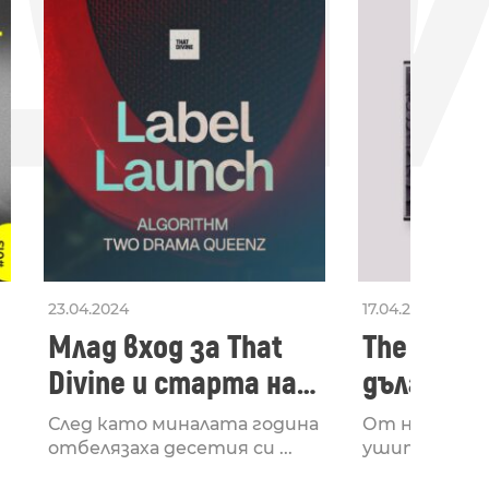
ДН
23.04.2024
17.04.2024
Млад вход за That
The Secon
Divine и старта на
дългооча
лейбъла им
втори ал
След като миналата година
От няколко 
излезе з
отбелязаха десетия си ...
ушите и мозъ