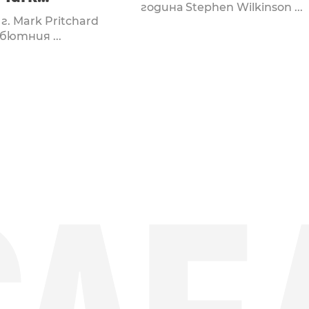
година Stephen Wilkinson ...
ard Remix)
 г. Mark Pritchard
бютния ...