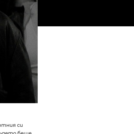
ютния си
където беше