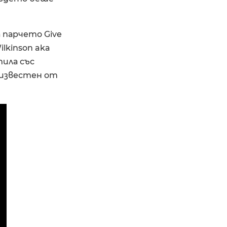
а парчето Give
ilkinson aka
тила със
в известен от