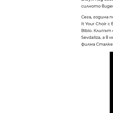
силното видео
Сега, година 
It Your Choir 
Bibio. Клипът
Sevdaliza, а 
филма Сталкер