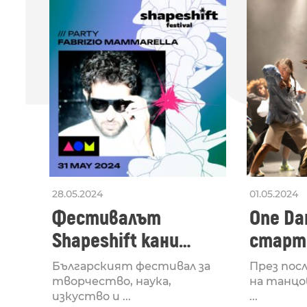
ПО
28.05.2024
01.05.2024
Фестивалът
One Dan
Shapeshift кани
старти
Fabrizio Mammarella
Lucid,
Българският фестивал за
През пос
за откриването си
рейв 
творчество, наука,
на танцо
изкуство и ...
...