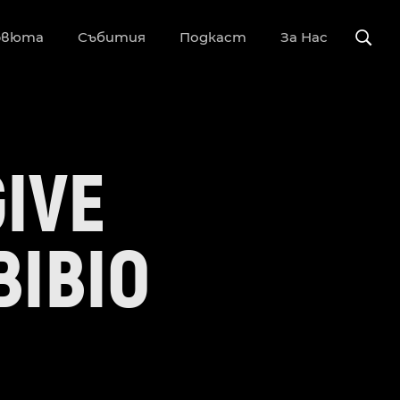
рвюта
Събития
Подкаст
За Нас
IVE
BIBIO