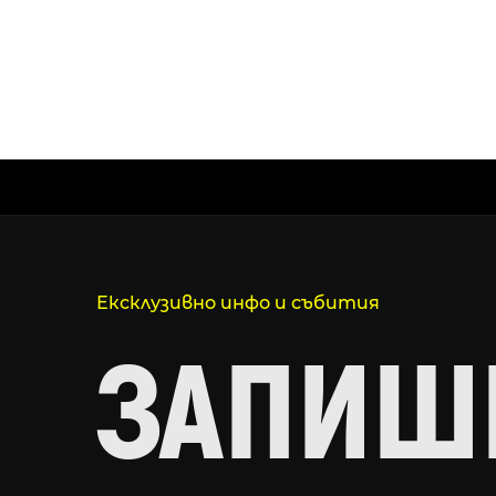
Ексклузивно инфо и събития
ЗАПИШИ