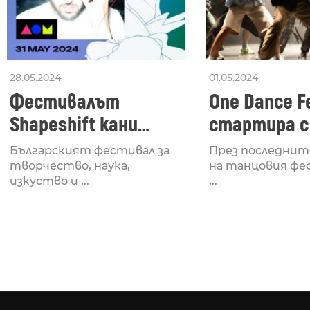
28.05.2024
01.05.2024
Фестивалът
One Dance Fe
Shapeshift кани
стартира с
Fabrizio Mammarella
Lucid, посв
Българският фестивал за
През последнит
за откриването си
рейв култу
творчество, наука,
на танцовия фе
изкуство и ...
...