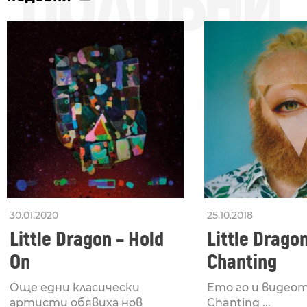
ПОДОБНИ
30.01.2020
25.10.2018
Little Dragon – Hold
Little Drago
On
Chanting
Още едни класически
Ето го и видеот
артисти обявиха нов
Chanting ...