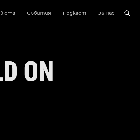
рвюта
Събития
Подкаст
За Нас
LD ON