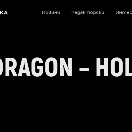
Новини
Редакторски
Инте
DRAGON – HO