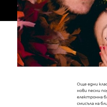
Още едни клас
нови песни п
електронна ба
смисъла на бл