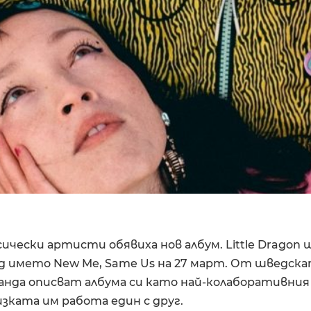
ически артисти обявиха нов албум. Little Dragon 
од името New Me, Same Us на 27 март. От шведск
нда описват албума си като най-колаборативния 
изката им работа един с друг.