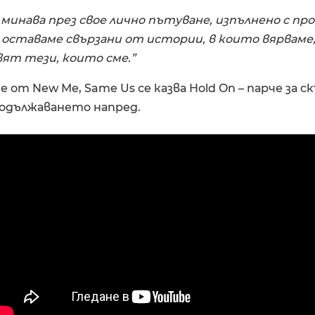
 минава през свое лично пътуване, изпълнено с про
 оставаме свързани от истории, в които вярваме
ят тези, които сме.”
 от New Me, Same Us се казва Hold On – парче за ск
одължаването напред.