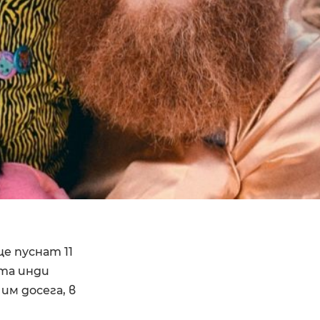
ще пуснат 11
ата инди
им досега, в